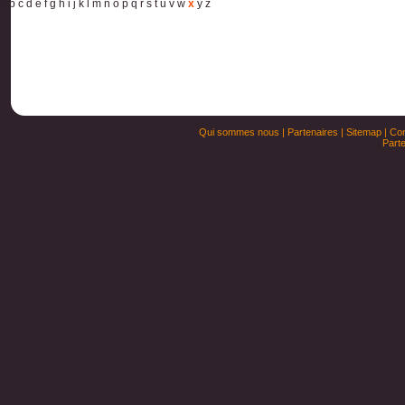
a
b
c
d
e
f
g
h
i
j
k
l
m
n
o
p
q
r
s
t
u
v
w
x
y
z
Qui sommes nous
|
Partenaires
|
Sitemap
|
Con
Parte