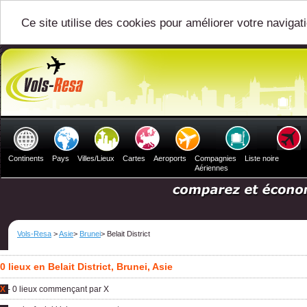
Ce site utilise des cookies pour améliorer votre navigat
Continents
Pays
Villes/Lieux
Cartes
Aeroports
Compagnies
Liste noire
Aériennes
Vols-Resa
>
Asie
>
Brunei
> Belait District
0 lieux en Belait District, Brunei, Asie
X
- 0 lieux commençant par X