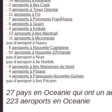
59
aeroports à Australie
2
aeroports à Iles Cook
3
aeroports à Timor Oriental
11
aeroports à Fiji
7
aeroports à Polynesie FranÃ§aise
6
aeroports à Guam
4
aeroports à Kiribati
13
aeroports à Iles Marshall
11
aeroports à Micronesie
pas d'aeroport à Nauru
6
aeroports à Nouvelle-Caledonie
62
aeroports à Nouvelle-ZÃ©lande
pas d'aeroport à Niue
pas d'aeroport à Ile Norfolk
8
aeroports à Iles Mariannes du Nord
4
aeroports à Palaos
4
aeroports à Papouasie-Nouvelle-Guinee
pas d'aeroport à Iles Pitcairn
27 pays en Oceanie qui ont un a
223 aeroports en Oceanie