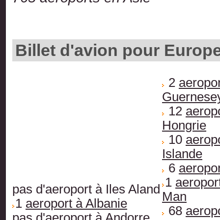
Billet d'avion pour Europ
2
aeropor
Guernese
12
aerop
Hongrie
10
aerop
Islande
6
aeropor
1
aeroport
pas d'aeroport à Iles Aland
Man
1
aeroport à Albanie
68
aeropo
pas d'aeroport à Andorre