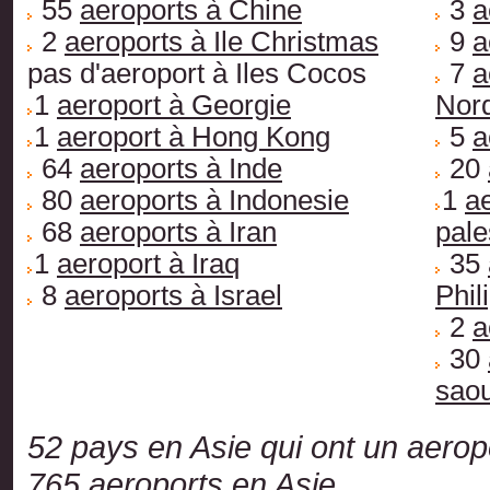
55
aeroports à Chine
3
a
2
aeroports à Ile Christmas
9
a
pas d'aeroport à Iles Cocos
7
a
1
aeroport à Georgie
Nor
1
aeroport à Hong Kong
5
a
64
aeroports à Inde
20
80
aeroports à Indonesie
1
ae
68
aeroports à Iran
pale
1
aeroport à Iraq
35
8
aeroports à Israel
Phil
2
a
30
saou
52 pays en Asie qui ont un aerop
765 aeroports en Asie