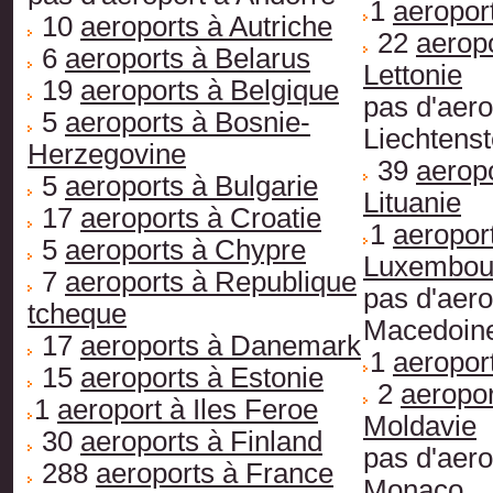
1
aeropor
10
aeroports à Autriche
22
aerop
6
aeroports à Belarus
Lettonie
19
aeroports à Belgique
pas d'aero
5
aeroports à Bosnie-
Liechtenst
Herzegovine
39
aerop
5
aeroports à Bulgarie
Lituanie
17
aeroports à Croatie
1
aeropor
5
aeroports à Chypre
Luxembou
7
aeroports à Republique
pas d'aero
tcheque
Macedoin
17
aeroports à Danemark
1
aeropor
15
aeroports à Estonie
2
aeropor
1
aeroport à Iles Feroe
Moldavie
30
aeroports à Finland
pas d'aero
288
aeroports à France
Monaco