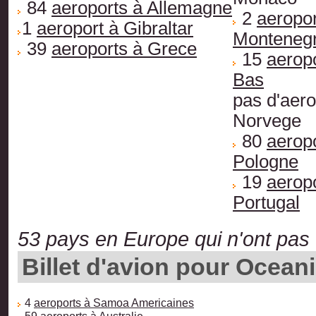
84
aeroports à Allemagne
2
aeropor
1
aeroport à Gibraltar
Monteneg
39
aeroports à Grece
15
aerop
Bas
pas d'aero
Norvege
80
aerop
Pologne
19
aerop
Portugal
53 pays en Europe qui n'ont pas 
Billet d'avion pour Ocean
4
aeroports à Samoa Americaines