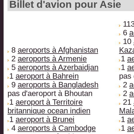
Billet d'avion pour Asie
11
6
a
10
8
aeroports à Afghanistan
Kaz
2
aeroports à Armenie
1
a
5
aeroports à Azerbaidjan
1
ae
1
aeroport à Bahrein
pas 
9
aeroports à Bangladesh
2
a
pas d'aeroport à Bhoutan
2
a
1
aeroport à Territoire
21
britannique ocean indien
Mal
1
aeroport à Brunei
1
a
4
aeroports à Cambodge
1
a