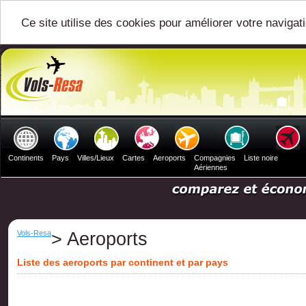
Ce site utilise des cookies pour améliorer votre navigat
Continents
Pays
Villes/Lieux
Cartes
Aeroports
Compagnies
Liste noire
Aériennes
Vols-Resa
> Aeroports
Liste des aeroports par continent et par pays