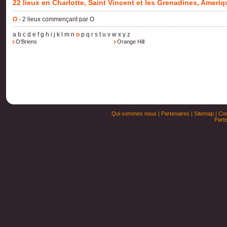
22 lieux en Charlotte, Saint Vincent et les Grenadines, Ameri
O
- 2 lieux commençant par O
a
b
c
d
e
f
g
h
i
j
k
l
m
n
o
p
q
r
s
t
u
v
w
x
y
z
O'Briens
Orange Hill
Qui sommes nous
|
Partenaires
|
Sitemap
|
Con
Parte