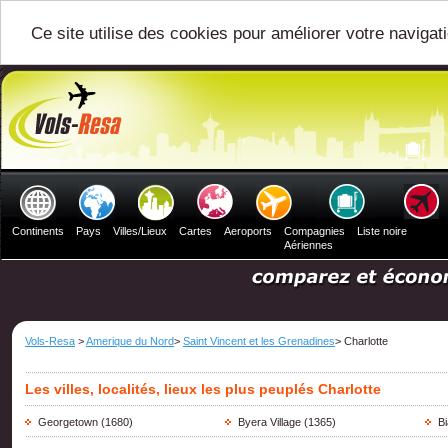
Ce site utilise des cookies pour améliorer votre navigat
Continents
Pays
Villes/Lieux
Cartes
Aeroports
Compagnies
Liste noire
Aériennes
Vols-Resa
>
Amerique du Nord
>
Saint Vincent et les Grenadines
> Charlotte
Les villes, localités, lieux les plus peuplés Charlotte
Georgetown
(1680)
Byera Village
(1365)
B