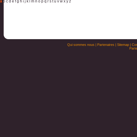
a
b
c
d
e
f
g
h
i
j
k
l
m
n
o
p
q
r
s
t
u
v
w
x
y
z
Qui sommes nous
|
Partenaires
|
Sitemap
|
Con
Parte