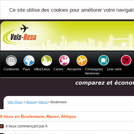
Ce site utilise des cookies pour améliorer votre navigat
Continents
Pays
Villes/Lieux
Cartes
Aeroports
Compagnies
Liste noire
Aériennes
Vols-Resa
>
Afrique
>
Maroc
> Boulemane
0 lieux en Boulemane, Maroc, Afrique
A
- 0 lieux commençant par A