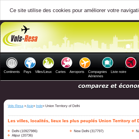
Ce site utilise des cookies pour améliorer votre navigat
Continents
Pays
Villes/Lieux
Cartes
Aeroports
Compagnies
Liste noire
Aériennes
Vols-Resa
>
Asie
>
Inde
> Union Territory of Delhi
Les villes, localités, lieux les plus peuplés Union Territory of 
Delhi
(10927986)
New Delhi
(317797)
Na
Alipur
(20736)