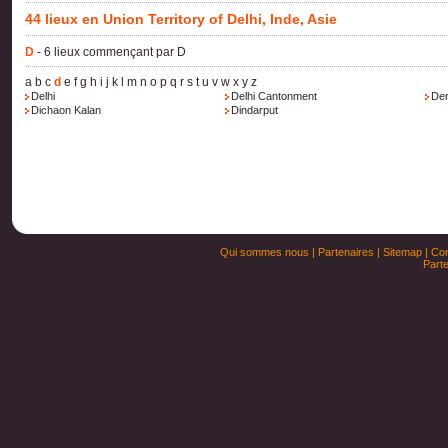
44 lieux en Union Territory of Delhi, Inde, Asie
D
- 6 lieux commençant par D
a
b
c
d
e
f
g
h
i
j
k
l
m
n
o
p
q
r
s
t
u
v
w
x
y
z
Delhi
Delhi Cantonment
Der
Dichaon Kalan
Dindarput
Qui sommes nous
|
Partenaires
|
Sitemap
|
Con
Parte