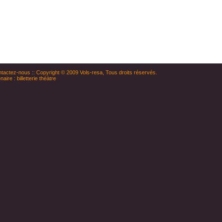
tactez-nous
:: Copyright © 2009
Vols-resa
, Tous droits réservés.
naire :
billetterie théàtre