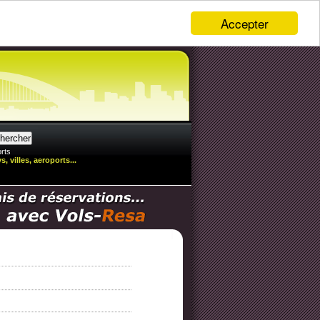
Accepter
rts
, villes, aeroports...