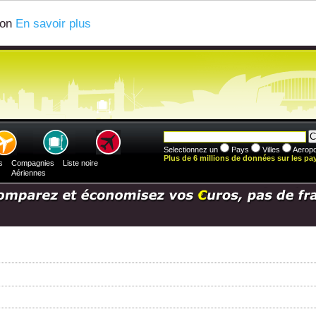
ion
En savoir plus
Selectionnez un
Pays
Villes
Aeropo
Plus de 6 millions de données sur les pays
s
Compagnies
Liste noire
Aériennes