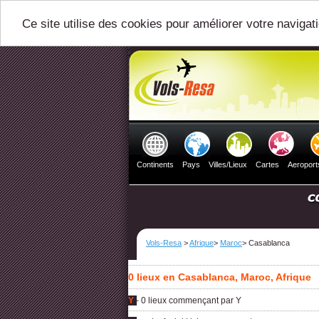
Ce site utilise des cookies pour améliorer votre navigat
Continents
Pays
Villes/Lieux
Cartes
Aeroport
Vols-Resa
>
Afrique
>
Maroc
> Casablanca
0 lieux en Casablanca, Maroc, Afrique
Y
- 0 lieux commençant par Y