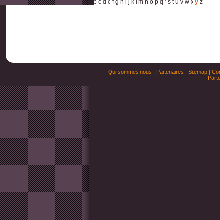
a
b
c
d
e
f
g
h
i
j
k
l
m
n
o
p
q
r
s
t
u
v
w
x
y
z
Qui sommes nous
|
Partenaires
|
Sitemap
|
Con
Parte