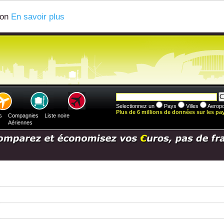
ion
En savoir plus
Selectionnez un
Pays
Villes
Aeropo
Plus de 6 millions de données sur les pays
s
Compagnies
Liste noire
Aériennes