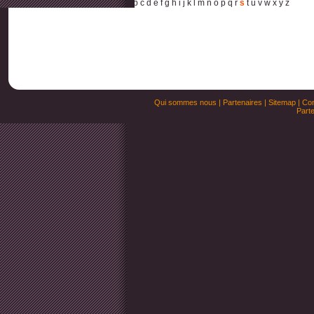
a
b
c
d
e
f
g
h
i
j
k
l
m
n
o
p
q
r
s
t
u
v
w
x
y
z
Qui sommes nous
|
Partenaires
|
Sitemap
|
Con
Parte