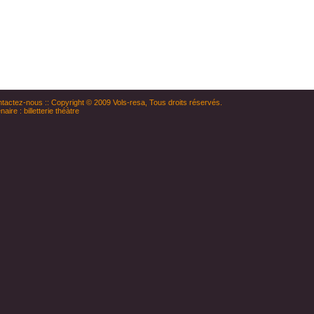
tactez-nous
:: Copyright © 2009
Vols-resa
, Tous droits réservés.
naire :
billetterie théàtre