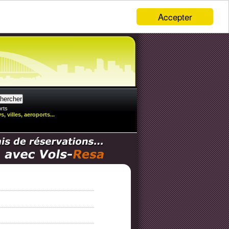
Accepter
rts
, villes, aeroports...