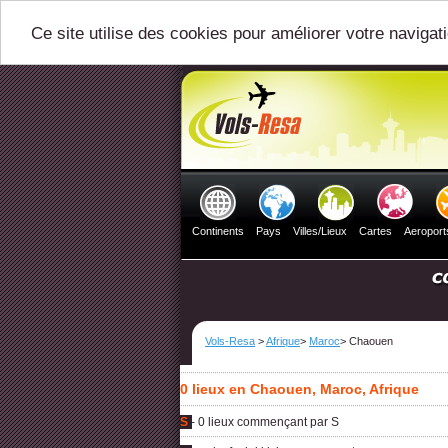
Ce site utilise des cookies pour améliorer votre navigat
Continents
Pays
Villes/Lieux
Cartes
Aeroport
Vols-Resa
>
Afrique
>
Maroc
> Chaouen
0 lieux en Chaouen, Maroc, Afrique
S
- 0 lieux commençant par S