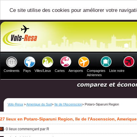
Ce site utilise des cookies pour améliorer votre navigat
Continents
Pays
Villes/Lieux
Cartes
Aeroports
Compagnies
Liste noire
Aériennes
Vols-Resa
>
Amerique du Sud
>
Ile de l'Ascenscion
> Potaro-Siparuni Region
27 lieux en Potaro-Siparuni Region, Ile de l'Ascenscion, Ameriqu
R
- 0 lieux commençant par R