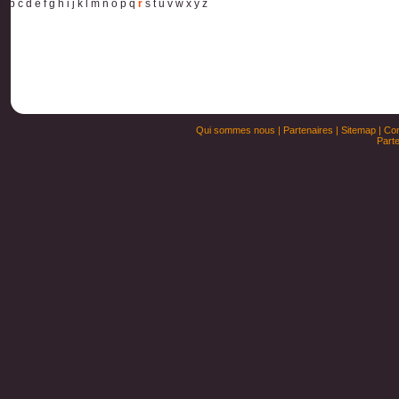
a
b
c
d
e
f
g
h
i
j
k
l
m
n
o
p
q
r
s
t
u
v
w
x
y
z
Qui sommes nous
|
Partenaires
|
Sitemap
|
Con
Parte