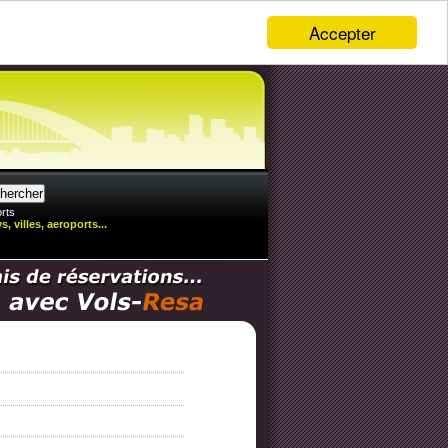
Accepter
rts
, villes, aeroports...