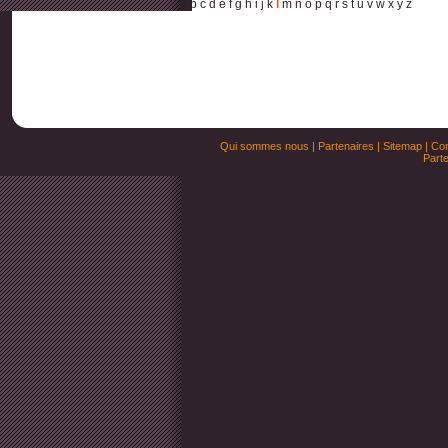
a
b
c
d
e
f
g
h
i
j
k
l
m
n
o
p
q
r
s
t
u
v
w
x
y
z
Qui sommes nous
|
Partenaires
|
Sitemap
|
Con
Parte