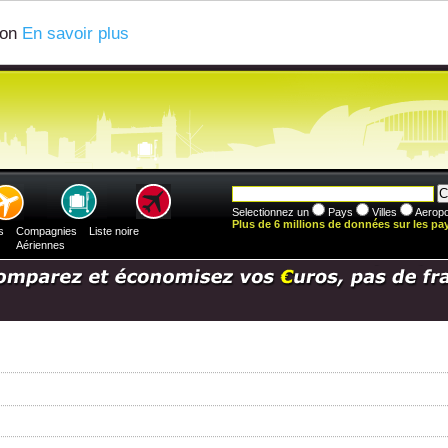
ion
En savoir plus
Selectionnez un
Pays
Villes
Aeropo
Plus de 6 millions de données sur les pays
s
Compagnies
Liste noire
Aériennes