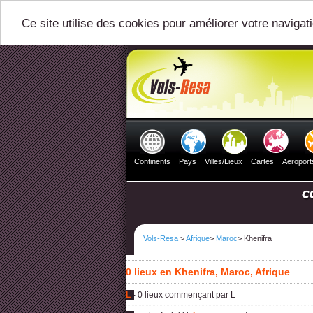
Ce site utilise des cookies pour améliorer votre navigat
Continents
Pays
Villes/Lieux
Cartes
Aeroport
Vols-Resa
>
Afrique
>
Maroc
> Khenifra
0 lieux en Khenifra, Maroc, Afrique
L
- 0 lieux commençant par L