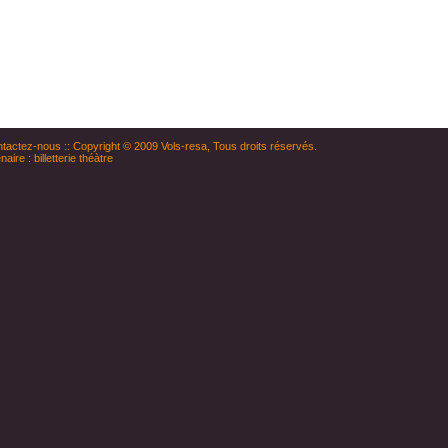
tactez-nous
:: Copyright © 2009
Vols-resa
, Tous droits réservés.
naire :
billetterie théàtre