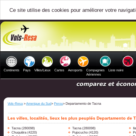
Ce site utilise des cookies pour améliorer votre navigat
Continents
Pays
Villes/Lieux
Cartes
Aeroports
Compagnies
Liste noire
Aériennes
Vols-Resa
>
Amerique du Sud
>
Perou
> Departamento de Tacna
Les villes, localités, lieux les plus peuplés Departamento de 
Tacna
(280098)
Tacna
(280098)
Il
Chuquitira
(4220)
Pujocucho
(4120)
P