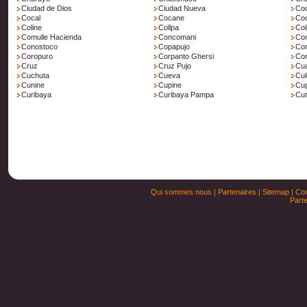
Ciudad de Dios
Ciudad Nueva
Co
Cocal
Cocane
Co
Coline
Collpa
Co
Comulle Hacienda
Concomani
Con
Conostoco
Copapujo
Co
Coropuro
Corpanto Ghersi
Co
Cruz
Cruz Pujo
Cua
Cuchuta
Cueva
Cul
Cunine
Cupine
Cup
Curibaya
Curibaya Pampa
Cur
Qui sommes nous
|
Partenaires
|
Sitemap
|
Con
Parte