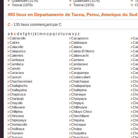
Quilahuani
(3176)
Quilahuani
(3176)
T
Totoral
(1976)
Totoral
(1976)
C
493 lieux en Departamento de Tacna, Perou, Amerique du Sud
C
- 135 lieux commençant par C
a
b
c
d
e
f
g
h
i
j
k
l
m
n
o
p
q
r
s
t
u
v
w
x
y
z
Cabracollo
Cacapunco
Ca
Cairire
Calabaque
Cal
Calacollo
Calana
Ca
Calapunco
Caleta El Morro
Cal
Calientes
Callancachi
Cal
Cambaya
Camiara
Cam
Camilaca
Candarave
Can
Canuto
Caona
Cap
Caracara
Carapampa
Car
Causuri
Ccalaccalani
Cca
Chachacomani
Chalchaque
Cha
Challajincho
Challapampa
Cha
Challaypina
Challepina
Ch
Chapicuca
Charaque
Cha
Charipujo
Chaspaya
Ch
Chayullo
Chejaya
Ch
Chilleuane
Chillihuane
Chi
Chillipina
Chiluyo Chico
Chi
Chincana
Chinchillane
Chi
Chipispaya
Chiquina
Chi
Chontacollo
Choraque
Ch
Chulibaya
Chulpa
Chu
Chunave
Chuquitira
Chu
Churuyo
Chuschuco
Ch