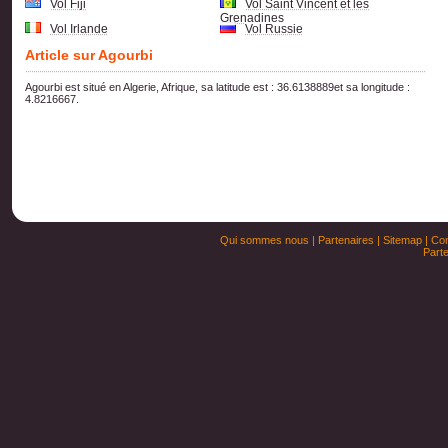
Vol Fiji
Vol Saint Vincent et les
Grenadines
Vol Irlande
Vol Russie
Article sur Agourbi
Agourbi est situé en Algerie, Afrique, sa latitude est : 36.6138889et sa longitude :
4.8216667.
Qui sommes nous
|
Partenaires
|
Sitemap
|
Con
Parte