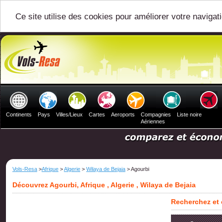
Ce site utilise des cookies pour améliorer votre navigat
Continents
Pays
Villes/Lieux
Cartes
Aeroports
Compagnies
Liste noire
Aériennes
Vols-Resa
>
Afrique
>
Algerie
>
Wilaya de Bejaia
> Agourbi
Découvrez Agourbi, Afrique , Algerie , Wilaya de Bejaia
Recherchez et 