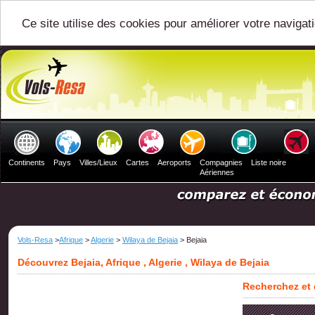
Ce site utilise des cookies pour améliorer votre navigat
Continents
Pays
Villes/Lieux
Cartes
Aeroports
Compagnies
Liste noire
Aériennes
Vols-Resa
>
Afrique
>
Algerie
>
Wilaya de Bejaia
> Bejaia
Découvrez Bejaia, Afrique , Algerie , Wilaya de Bejaia
Recherchez et 