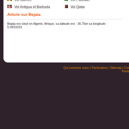
Vol Antigua et Barbuda
Vol Qatar
Article sur Bejaia
Bejaia est situé en Algerie, Afrique, sa latitude est : 36.75et sa longitude :
5.0833333.
Qui sommes nous
|
Partenaires
|
Sitemap
|
Con
Parte