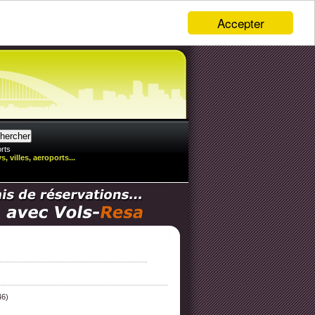
Accepter
rts
, villes, aeroports...
46)