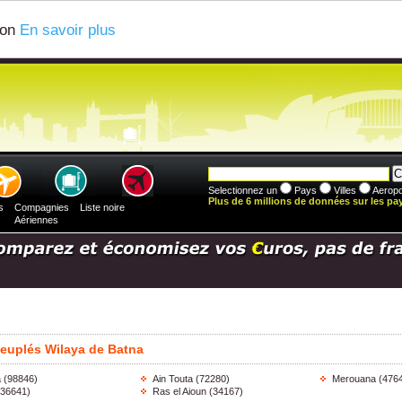
ion
En savoir plus
Selectionnez un
Pays
Villes
Aeropo
Plus de 6 millions de données sur les pays
s
Compagnies
Liste noire
Aériennes
s peuplés Wilaya de Batna
a
(98846)
Ain Touta
(72280)
Merouana
(476
(36641)
Ras el Aioun
(34167)