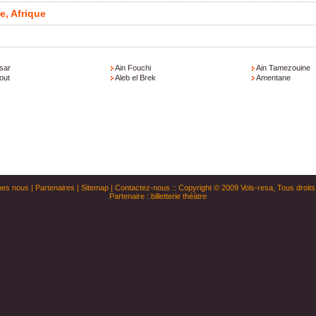
e, Afrique
Ksar
Ain Fouchi
Ain Tamezouine
out
Aleb el Brek
Amentane
es nous
|
Partenaires
|
Sitemap
|
Contactez-nous
:: Copyright © 2009
Vols-resa
, Tous droit
Partenaire :
billetterie théàtre