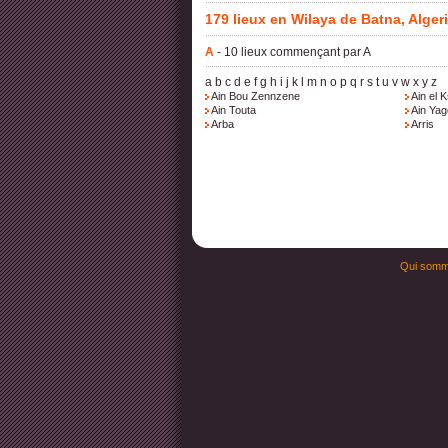
179 lieux en Wilaya de Batna, Algeri
A
- 10 lieux commençant par A
a
b
c
d
e
f
g
h
i
j
k
l
m
n
o
p
q
r
s
t
u
v
w
x
y
z
Ain Bou Zennzene
Ain el 
Ain Touta
Ain Yag
Arba
Arris
Qui somm