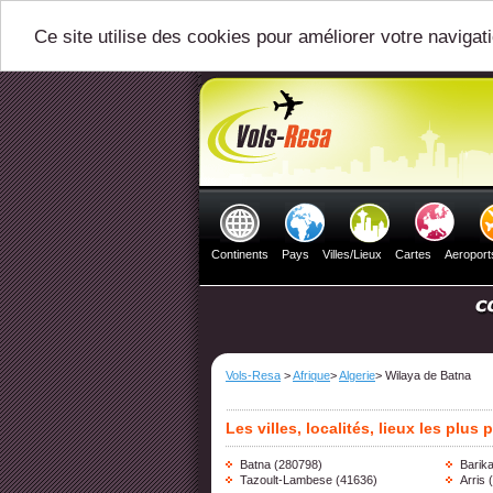
Ce site utilise des cookies pour améliorer votre navigat
Continents
Pays
Villes/Lieux
Cartes
Aeroport
Vols-Resa
>
Afrique
>
Algerie
> Wilaya de Batna
Les villes, localités, lieux les plu
Batna
(280798)
Barik
Tazoult-Lambese
(41636)
Arris