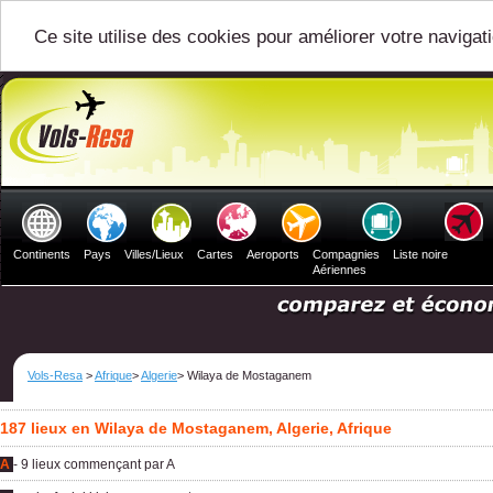
Ce site utilise des cookies pour améliorer votre navigat
Continents
Pays
Villes/Lieux
Cartes
Aeroports
Compagnies
Liste noire
Aériennes
Vols-Resa
>
Afrique
>
Algerie
> Wilaya de Mostaganem
187 lieux en Wilaya de Mostaganem, Algerie, Afrique
A
- 9 lieux commençant par A