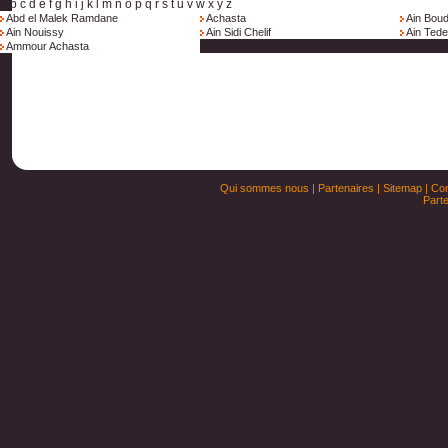
a
b
c
d
e
f
g
h
i
j
k
l
m
n
o
p
q
r
s
t
u
v
w
x
y
z
Abd el Malek Ramdane
Achasta
Ain Boud
Ain Nouissy
Ain Sidi Chelif
Ain Tede
Ammour Achasta
Qui sommes nous
|
Partenaires
|
Sitemap
|
Con
Parte