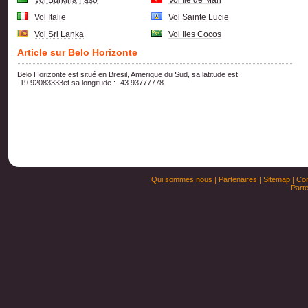
Vol Burkina Faso
Vol Ile de Man
Vol Italie
Vol Sainte Lucie
Vol Sri Lanka
Vol Iles Cocos
Article sur Belo Horizonte
Belo Horizonte est situé en Bresil, Amerique du Sud, sa latitude est :
-19.92083333et sa longitude : -43.93777778.
Qui sommes nous
|
Partenaires
|
Sitemap
|
Con
Parte