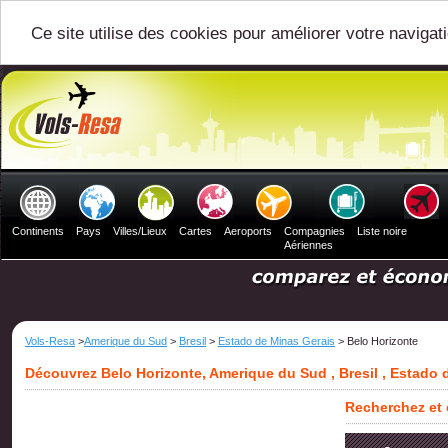
Ce site utilise des cookies pour améliorer votre navigat
Continents
Pays
Villes/Lieux
Cartes
Aeroports
Compagnies
Liste noire
Aériennes
Vols-Resa
>
Amerique du Sud
>
Bresil
>
Estado de Minas Gerais
> Belo Horizonte
Découvrez Belo Horizonte, Amerique du Sud , Bresil , Estado 
Recherchez et 