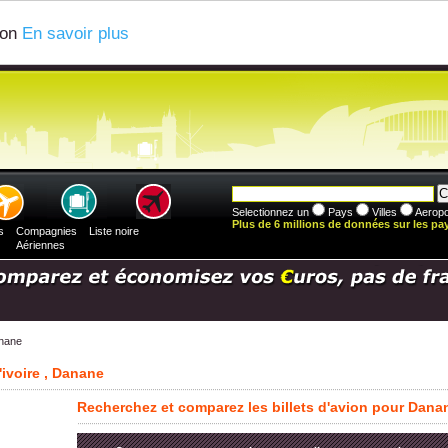
ion
En savoir plus
Selectionnez un
Pays
Villes
Aeropo
Plus de 6 millions de données sur les pays
s
Compagnies
Liste noire
Aériennes
nane
ivoire , Danane
Recherchez et comparez les billets d'avion pour Dana