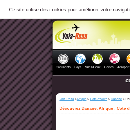
Ce site utilise des cookies pour améliorer votre navigat
Continents
Pays
Villes/Lieux
Cartes
Aeroport
Vols-Resa
>
Afrique
>
Cote d'ivoire
>
Danane
> Da
Découvrez Danane, Afrique , Cote d'