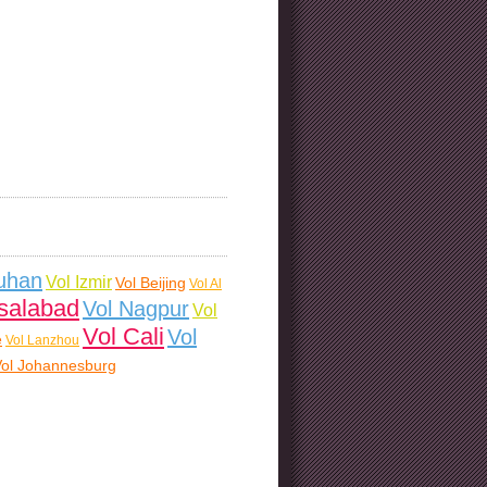
uhan
Vol Izmir
Vol Beijing
Vol Al
isalabad
Vol Nagpur
Vol
Vol Cali
Vol
e
Vol Lanzhou
Vol Johannesburg