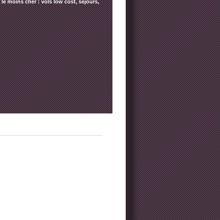
le moins cher : vols low cost, séjours,