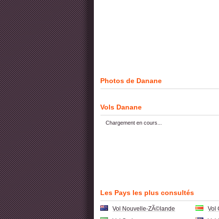
Photos de Danane
Vols Danane
Chargement en cours...
Les Pays les plus consultés
Vol Nouvelle-ZÃ©lande
Vol