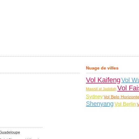
Nuage de villes
Vol Kaifeng
Vol W
Vol Fa
Mawsil al Jadidah
Sydney
Vol Belo Horizont
Shenyang
Vol Berlin
 Guadeloupe