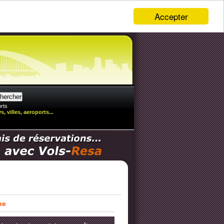
Accepter
rts
, villes, aeroports...
ne