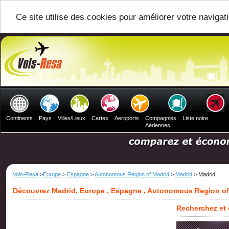
Ce site utilise des cookies pour améliorer votre navigat
Continents
Pays
Villes/Lieux
Cartes
Aeroports
Compagnies
Liste noire
Aériennes
Vols-Resa
>
Europe
>
Espagne
>
Autonomous Region of Madrid
>
Madrid
> Madrid
Découvrez Madrid, Europe , Espagne , Autonomous Region of
Recherchez et 