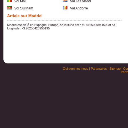
Vol Mali
Vol Iles Aland
Vol Surinam
Vol Andorre
Article sur Madrid
Madrid est situé en Espagne, Europe, sa latitude est : 40.4165020941502et sa
longitude : -3.70256423950195.
Qui sommes nous
|
Partenaires
|
Sitemap
|
Con
Parte