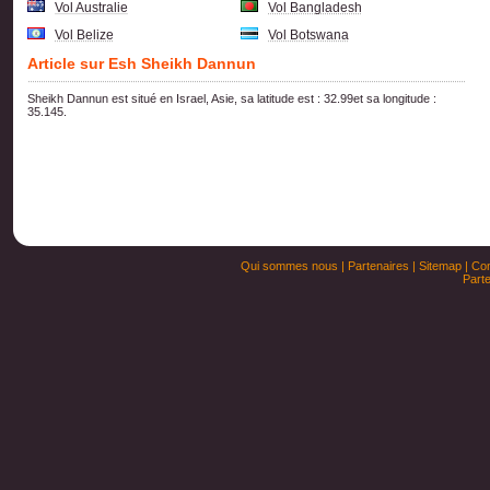
Vol Australie
Vol Bangladesh
Vol Belize
Vol Botswana
Article sur Esh Sheikh Dannun
Sheikh Dannun est situé en Israel, Asie, sa latitude est : 32.99et sa longitude :
35.145.
Qui sommes nous
|
Partenaires
|
Sitemap
|
Con
Parte