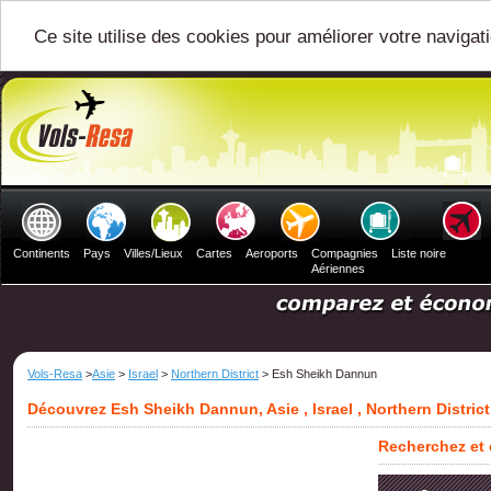
Ce site utilise des cookies pour améliorer votre navigat
Continents
Pays
Villes/Lieux
Cartes
Aeroports
Compagnies
Liste noire
Aériennes
Vols-Resa
>
Asie
>
Israel
>
Northern District
> Esh Sheikh Dannun
Découvrez Esh Sheikh Dannun, Asie , Israel , Northern District
Recherchez et 