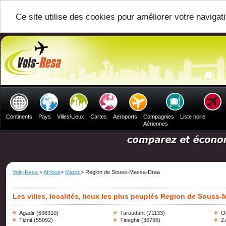
Ce site utilise des cookies pour améliorer votre navigat
Continents
Pays
Villes/Lieux
Cartes
Aeroports
Compagnies
Liste noire
Aériennes
Vols-Resa
>
Afrique
>
Maroc
> Region de Souss-Massa-Draa
Les villes, localités, lieux les plus peuplés Region de Souss
Agadir
(698310)
Taroudant
(71133)
O
Tiznit
(55092)
Tineghir
(36795)
Z