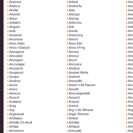
Anaseur
Anbed
An
Andous
Andserfa
An
Anefid
Anei
Ane
Anemid
Anergui
Ane
Anezi
Anezig
An
Anfalich
Anfernou
Anf
Anguim
Anil
Ani
Anla
Anmid
Anm
Annamer
Annezerg
Ann
Annoums
Annsri
Ann
Anou Ibder
Anou Ider
An
Anou n'Daoud
Anou n'Feg
Ano
Anougoud
Anrouy
Ans
Ansoukki
Ansour
An
Anzegarn
Anzel
Anz
Anzouggar
Anzouka
An
Aoudacht
Aoufour
Aou
Aougounz
Aouinet Moha
Aou
Aoujou
Aoukert
Aou
Aoulouz
Aououdid
Ao
Aourir
Aourir n Ait Nasser
Aou
Aourz
Aousift
Aou
Aoussa
Aousseguedelt
Aou
Aouzel
Aouzert
Aou
Arabene
Arayed
Ar
Areg
Aremd
Ar
Arg
Arg n' Ait Slimane
Arg
Arganoual
Argar Rhirene
Arg
Arhbalou
Arhbar
Arh
Arhella Ou Assif
Arhellai
Arh
Arhlad
Arhlane
Arh
Arhorimez
Arhoudid
Ari