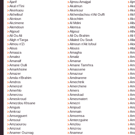
Ajarif
Ajmou Amajgal
Ajm
Akal n'Tini
Akalmun
Ake
Akerkaou
Akerkour
Ak
Akhellouf
Akhendachou n'Ait Ouffi
Ak
Aknioun
Akochtim
Ako
Akzimene
Al Mdini
Alb
Alemdoun
Alemsa
Alf
Algoud
Algouz
Alh
Ali Ou Ali
Ali Ou Brahim
Ali
Aligh n'Targa
Allaled Ou Souk
All
Almou n'Zi
Almoun n'Ait Isfoul
Alo
Alous
Alouss
Alt
Amaaza
Amagha
Am
Amalez
Amaliz
Am
Amanalf
Amanar
Am
Amane Oulli
Amane Tamrhra
Ama
Amarkhsine
Amassene
Am
Amazer
Amazour
Am
Amda n'Brahim
Amdnarene
Am
Amdros
Amechtrik
Am
Amenzel
Amerchene
Am
Amerhlo
Amers
Am
Amerzou
Ameskad
Am
Ameskroud
Amesmatert
Am
Amezdou Khsane
Amezri
Am
Amguis
Amjoud
Amj
Amkraz
Ammain
Amo
Amsegguert
Amsemsa
Am
Amsoul
Amterzguine
Am
Amzaourou
Amzlou
Am
Amzout
Amzrou
Ana
Anamer Ouznag
Anameur
An