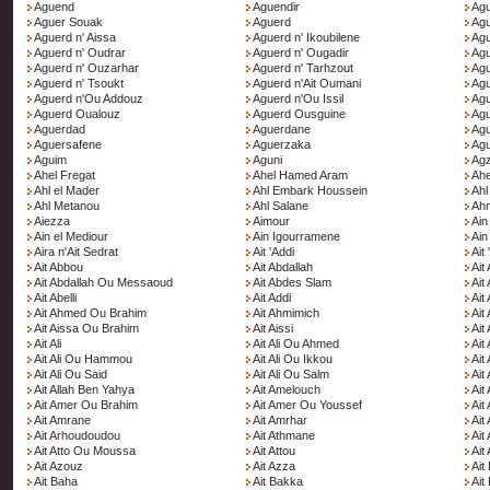
Aguend
Aguendir
Ag
Aguer Souak
Aguerd
Agu
Aguerd n' Aissa
Aguerd n' Ikoubilene
Agu
Aguerd n' Oudrar
Aguerd n' Ougadir
Agu
Aguerd n' Ouzarhar
Aguerd n' Tarhzout
Agu
Aguerd n' Tsoukt
Aguerd n'Ait Oumani
Agu
Aguerd n'Ou Addouz
Aguerd n'Ou Issil
Agu
Aguerd Oualouz
Aguerd Ousguine
Ag
Aguerdad
Aguerdane
Ag
Aguersafene
Aguerzaka
Ag
Aguim
Aguni
Ag
Ahel Fregat
Ahel Hamed Aram
Ahe
Ahl el Mader
Ahl Embark Houssein
Ahl
Ahl Metanou
Ahl Salane
Ahm
Aiezza
Aimour
Ain
Ain el Mediour
Ain Igourramene
Ain
Aira n'Ait Sedrat
Ait 'Addi
Ait 
Ait Abbou
Ait Abdallah
Ait 
Ait Abdallah Ou Messaoud
Ait Abdes Slam
Ait
Ait Abelli
Ait Addi
Ait
Ait Ahmed Ou Brahim
Ait Ahmimich
Ait 
Ait Aissa Ou Brahim
Ait Aissi
Ait 
Ait Ali
Ait Ali Ou Ahmed
Ait
Ait Ali Ou Hammou
Ait Ali Ou Ikkou
Ait
Ait Ali Ou Said
Ait Ali Ou Salm
Ait
Ait Allah Ben Yahya
Ait Amelouch
Ait
Ait Amer Ou Brahim
Ait Amer Ou Youssef
Ait
Ait Amrane
Ait Amrhar
Ait
Ait Arhoudoudou
Ait Athmane
Ait
Ait Atto Ou Moussa
Ait Attou
Ait
Ait Azouz
Ait Azza
Ait
Ait Baha
Ait Bakka
Ait