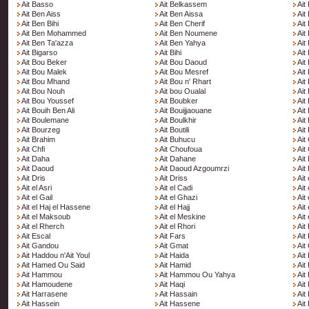
Ait Basso
Ait Belkassem
Ait 
Ait Ben Aiss
Ait Ben Aissa
Ait
Ait Ben Bihi
Ait Ben Cherif
Ait
Ait Ben Mohammed
Ait Ben Noumene
Ait
Ait Ben Ta'azza
Ait Ben Yahya
Ait
Ait Bigarso
Ait Bihi
Ait 
Ait Bou Beker
Ait Bou Daoud
Ait
Ait Bou Malek
Ait Bou Mesref
Ait
Ait Bou Mhand
Ait Bou n' Rhart
Ait
Ait Bou Nouh
Ait bou Oualal
Ait
Ait Bou Youssef
Ait Boubker
Ait
Ait Bouih Ben Ali
Ait Bouijjaouane
Ait
Ait Boulemane
Ait Boulkhir
Ait
Ait Bourzeg
Ait Boutili
Ait
Ait Brahim
Ait Buhucu
Ait
Ait Chfi
Ait Choufoua
Ait
Ait Daha
Ait Dahane
Ait
Ait Daoud
Ait Daoud Azgoumrzi
Ait
Ait Dris
Ait Driss
Ait 
Ait el Asri
Ait el Cadi
Ait 
Ait el Gail
Ait el Ghazi
Ait
Ait el Haj el Hassene
Ait el Hajj
Ait
Ait el Maksoub
Ait el Meskine
Ait
Ait el Rherch
Ait el Rhori
Ait
Ait Escal
Ait Fars
Ait
Ait Gandou
Ait Gmat
Ait
Ait Haddou n'Ait Youl
Ait Haida
Ait
Ait Hamed Ou Said
Ait Hamid
Ait
Ait Hammou
Ait Hammou Ou Yahya
Ai
Ait Hamoudene
Ait Haqi
Ait
Ait Harrasene
Ait Hassain
Ait
Ait Hassein
Ait Hassene
Ait