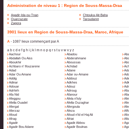
Administration de niveau 1 : Region de Souss-Massa-Draa
Agadir-Ida-ou-Tnan
Chtouka-Ait-Baha
Ouarzazate
Taroudannt
Zagora
3901 lieux en Region de Souss-Massa-Draa, Maroc, Afrique
A
- 1087 lieux commençant par A
a
b
c
d
e
f
g
h
i
j
k
l
m
n
o
p
q
r
s
t
u
v
w
x
y
z
Aachour
Abadou
Ab
Abdallah Ou Aiss
Abderahmane
Abd
Aboukhir
Aboussas
Abo
Achbaro n' Ifouzarene
Achdad
Ach
Adad
Adane
Ad
Adar Ou Amane
Adar ou-Amane
Ad
Addig
Addouz
Ad
Adinar
Adkhes
Adk
Adouar
Adouz
Adr
Adrhirh
Adroug
Afa
Afa Nid
Afanour
Afa
Afeggou
Afela n'Isly
Afel
Afella Ouadel
Afella Ouzaghar
Af
Afergal
Afergoula
Afe
Aferzaz
Afeza
Aff
Afoud
Afoud n'Id el Haj Ali
Afo
Afrag
Afriat
Aft
Agadir
Agadir Abbou
Aga
Agadir Bou Adane
Agadir Boulnas
Aga