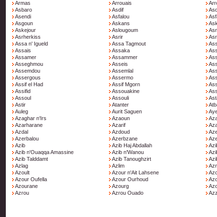
Armas
Arrouais
Arr
Asbaro
Asdif
As
Asendi
Asfalou
Asf
Asgoun
Askans
As
Askejour
Aslougoum
As
Asrherkiss
Asrir
Asr
Assa n' Igueld
Assa Tagmout
As
Assais
Assaka
Ass
Assamer
Assammer
As
Asseghmou
Asseis
Ass
Assemdou
Assemlal
Ass
Assergous
Assermo
Ass
Assif el Had
Assif Mgorn
Ass
Assifid
Assouakine
As
Assoul
Assouli
Ast
Astir
Atanter
Atb
Auleg
Aurit Saguen
Ay
Azaghar n'Irs
Azaoun
Az
Azarharane
Azarif
Az
Azdal
Azdoud
Az
Azerbalou
Azerbzane
Aze
Azib
Azib Haj Abdallah
Azi
Azib n'Ouaqqa Amassine
Azib n'Wanou
Azi
Azib Talddamt
Azib Tanoughzirt
Azi
Azlag
Azlim
Az
Azoult
Azour n'Ait Lahsene
Azo
Azour Oufella
Azour Ourhoud
Az
Azourane
Azourg
Az
Azrou
Azrou Ouado
Azz