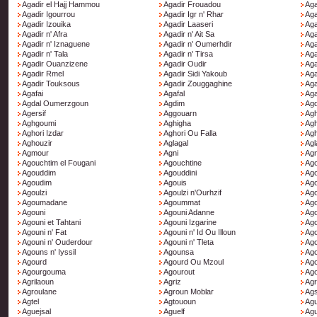
Agadir el Hajj Hammou
Agadir Frouadou
Aga
Agadir Igourrou
Agadir Igr n' Rhar
Aga
Agadir Izouika
Agadir Laaseri
Aga
Agadir n' Afra
Agadir n' Ait Sa
Aga
Agadir n' Iznaguene
Agadir n' Oumerhdir
Aga
Agadir n' Tala
Agadir n' Tirsa
Aga
Agadir Ouanzizene
Agadir Oudir
Aga
Agadir Rmel
Agadir Sidi Yakoub
Aga
Agadir Touksous
Agadir Zouggaghine
Aga
Agafai
Agafal
Ag
Agdal Oumerzgoun
Agdim
Ag
Agersif
Aggouarn
Agh
Aghgoumi
Aghigha
Agh
Aghori Izdar
Aghori Ou Falla
Ag
Aghouzir
Aglagal
Agl
Agmour
Agni
Agn
Agouchtim el Fougani
Agouchtine
Ago
Agouddim
Agouddini
Ago
Agoudim
Agouis
Ago
Agoulzi
Agoulzi n'Ourhzif
Ag
Agoumadane
Agoummat
Ago
Agouni
Agouni Adanne
Ago
Agouni et Tahtani
Agouni Izgarine
Ago
Agouni n' Fat
Agouni n' Id Ou Illoun
Ago
Agouni n' Ouderdour
Agouni n' Tleta
Ag
Agouns n' Iyssil
Agounsa
Ag
Agourd
Agourd Ou Mzoul
Ag
Agourgouma
Agourout
Ago
Agrilaoun
Agriz
Ag
Agroulane
Agroun Moblar
Ag
Agtel
Agtououn
Agu
Aguejsal
Aguelf
Agu