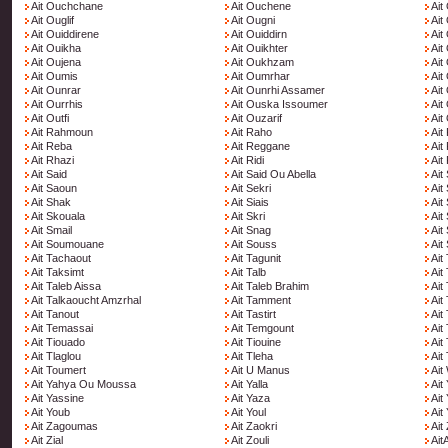
Ait Ouchchane
Ait Ouchene
Ait
Ait Ouglif
Ait Ougni
Ait
Ait Ouiddirene
Ait Ouiddirn
Ait
Ait Ouikha
Ait Ouikhter
Ait
Ait Oujena
Ait Oukhzam
Ait
Ait Oumis
Ait Oumrhar
Ait
Ait Ounrar
Ait Ounrhi Assamer
Ait
Ait Ourrhis
Ait Ouska Issoumer
Ait
Ait Outfi
Ait Ouzarif
Ait
Ait Rahmoun
Ait Raho
Ait
Ait Reba
Ait Reggane
Ait
Ait Rhazi
Ait Ridi
Ait
Ait Said
Ait Said Ou Abella
Ait
Ait Saoun
Ait Sekri
Ait
Ait Shak
Ait Siais
Ait 
Ait Skouala
Ait Skri
Ait 
Ait Smail
Ait Snag
Ait
Ait Soumouane
Ait Souss
Ait
Ait Tachaout
Ait Tagunit
Ait
Ait Taksimt
Ait Talb
Ait
Ait Taleb Aissa
Ait Taleb Brahim
Ait
Ait Talkaoucht Amzrhal
Ait Tamment
Ait
Ait Tanout
Ait Tastirt
Ait
Ait Temassai
Ait Temgount
Ait 
Ait Tiouado
Ait Tiouine
Ait
Ait Tlaglou
Ait Tleha
Ait
Ait Toumert
Ait U Manus
Ait
Ait Yahya Ou Moussa
Ait Yalla
Ait
Ait Yassine
Ait Yaza
Ait
Ait Youb
Ait Youl
Ait
Ait Zagoumas
Ait Zaokri
Ait
Ait Zial
Ait Zouli
AitA