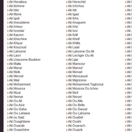
Ait Heraibsa
Ait Herechid
Ait
Ait Ibrirene
Ait Ichchou
Ait
Ait Ider
Ait Idir
Ait 
Ait Iftene
Ait Igad
Ait
Ait Iguit
Ait Ikhs
Ait
Ait Imouddene
Ait Imugueni
Ait 
Ait Irhiour
Ait Irhir
Ait 
Ait Issedar
Ait Issi
Ait
Ait Kacem
Ait Kdif
Ait
Ait Khechine
Ait Khelf
Ait
Ait Khiyar
Ait Khlifa
Ait
Ait Kouzoud
Ait Laati
Ait
Ait Lahsene
Ait Lahsene Ou Ali
Ait
Ait Lasri
Ait Lechger Ou Ali
Ait 
Ait Lhassene Boubker
Ait Ljiar
Ait
Ait Malla
Ait Mansour
Ait
Ait Marar
Ait Marouf
Ait
Ait Melk
Ait Menad
Ait
Ait Mersid
Ait Messaoud
Ait
Ait Mial
Ait Migrizene
Ait
Ait Mohammed
Ait Mohammed Taghzout
Ait
Ait Moussa
Ait Moussa Ou Ichou
Ait
Ait Mzal
Ait Mzil
Ait
Ait Nemar
Ait Nisser
Ait
Ait Ou Ali
Ait Ou Alla
Ait
Ait Ou Aziz
Ait Ou Bella
Ait
Ait Ou Daha
Ait Ou Daoud
Ait
Ait Ou Lahiane
Ait Ou Lahsene
Ait
Ait ou Said
Ait Ouabdi
Ait
Ait Ouaghitane
Ait Ouahi
Ait
Ait Ouarab
Ait Ouarach
Ait
Ait Ouaskhine
Ait Ouazik
Ait