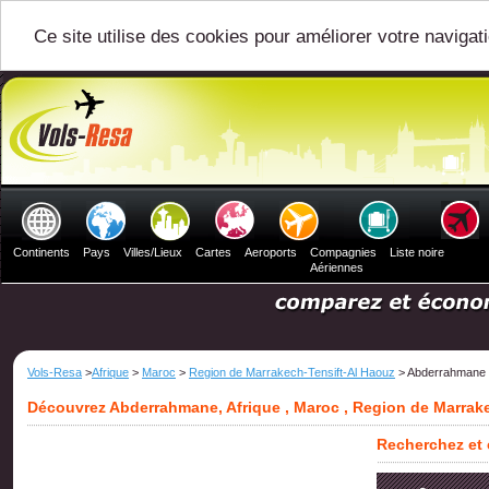
Ce site utilise des cookies pour améliorer votre navigat
Continents
Pays
Villes/Lieux
Cartes
Aeroports
Compagnies
Liste noire
Aériennes
Vols-Resa
>
Afrique
>
Maroc
>
Region de Marrakech-Tensift-Al Haouz
> Abderrahmane
Découvrez Abderrahmane, Afrique , Maroc , Region de Marrak
Recherchez et 