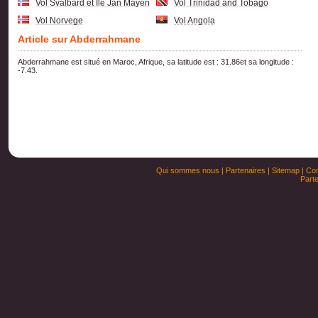
Vol Svalbard et Ile Jan Mayen
Vol Trinidad and Tobago
Vol Norvege
Vol Angola
Article sur Abderrahmane
Abderrahmane est situé en Maroc, Afrique, sa latitude est : 31.86et sa longitude :
-7.43.
Qui sommes nous
|
Partenaires
|
Sitemap
|
Con
Parte