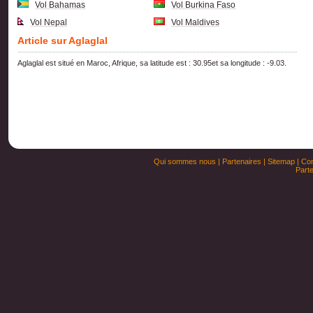
Vol Bahamas
Vol Burkina Faso
Vol Nepal
Vol Maldives
Article sur Aglaglal
Aglaglal est situé en Maroc, Afrique, sa latitude est : 30.95et sa longitude : -9.03.
Qui sommes nous
|
Partenaires
|
Sitemap
|
Con
Parte