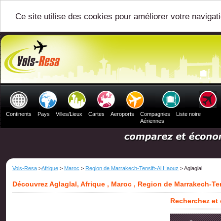
Ce site utilise des cookies pour améliorer votre navigat
Continents
Pays
Villes/Lieux
Cartes
Aeroports
Compagnies
Liste noire
Aériennes
Vols-Resa
>
Afrique
>
Maroc
>
Region de Marrakech-Tensift-Al Haouz
> Aglaglal
Découvrez Aglaglal, Afrique , Maroc , Region de Marrakech-Te
Recherchez et 