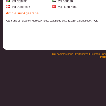
Vol Namibie
Vol Soudan
Vol Danemark
Vol Hong Kong
Article sur Agsarane
Agsarane est situé en Maroc, Afrique, sa latitude est : 31.26et sa longitude : -7.8.
Qui sommes nous
|
Partenaires
|
Sitemap
|
Con
Parte