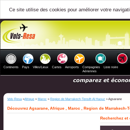
Ce site utilise des cookies pour améliorer votre navigat
Continents
Pays
Villes/Lieux
Cartes
Aeroports
Compagnies
Liste noire
Aériennes
Vols-Resa
>
Afrique
>
Maroc
>
Region de Marrakech-Tensift-Al Haouz
> Agsarane
Découvrez Agsarane, Afrique , Maroc , Region de Marrakech-T
Recherchez et 