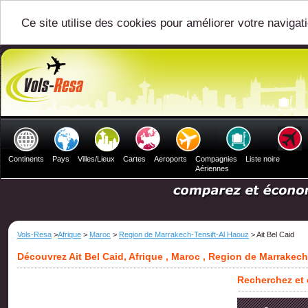
Ce site utilise des cookies pour améliorer votre navigat
Continents
Pays
Villes/Lieux
Cartes
Aeroports
Compagnies
Liste noire
Aériennes
Vols-Resa
>
Afrique
>
Maroc
>
Region de Marrakech-Tensift-Al Haouz
> Ait Bel Caid
Découvrez Ait Bel Caid, Afrique , Maroc , Region de Marrakec
Recherchez et c