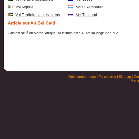
Vol Algerie
Vol Luxembourg
Vol Territoires palestiniens
Vol Thailand
Article sur Ait Bel Caid
Caid est situé en Maroc, Afrique, sa latitude est : 31.4et sa longitude : -9.21.
Qui sommes nous
|
Partenaires
|
Sitemap
|
Con
Parte