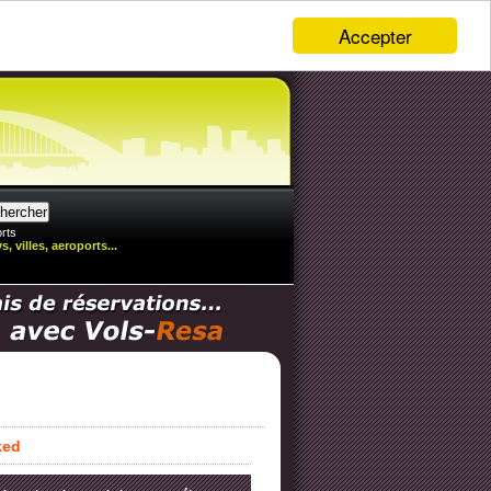
Accepter
rts
, villes, aeroports...
ked