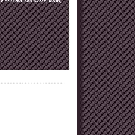
le moins cher : vols low cost, séjours,