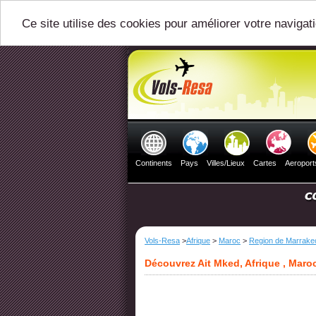
Ce site utilise des cookies pour améliorer votre navigat
Continents
Pays
Villes/Lieux
Cartes
Aeroport
Vols-Resa
>
Afrique
>
Maroc
>
Region de Marrakec
Découvrez Ait Mked, Afrique , Maro