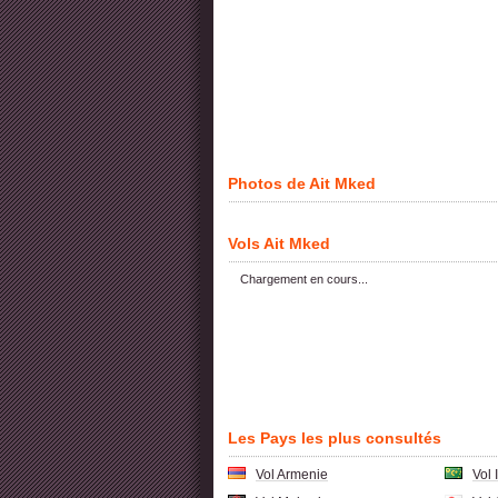
Photos de Ait Mked
Vols Ait Mked
Chargement en cours...
Les Pays les plus consultés
Vol Armenie
Vol 