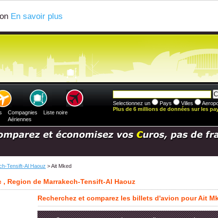
ion
En savoir plus
Selectionnez un
Pays
Villes
Aeropo
Plus de 6 millions de données sur les pays
s
Compagnies
Liste noire
Aériennes
h-Tensift-Al Haouz
> Ait Mked
c , Region de Marrakech-Tensift-Al Haouz
Recherchez et comparez les billets d'avion pour Ait M