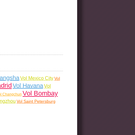
hangsha
Vol Mexico City
Vol
drid
Vol Havana
Vol
Vol Bombay
ol Changchun
angzhou
Vol Saint Petersburg