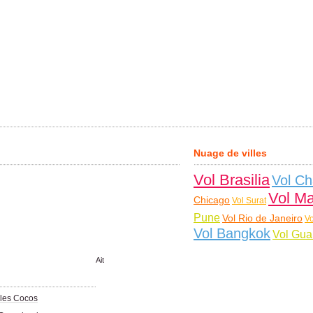
Nuage de villes
Vol Brasilia
Vol C
Vol Ma
Chicago
Vol Surat
Pune
Vol Rio de Janeiro
V
Vol Bangkok
Vol Gu
Ait
Iles Cocos