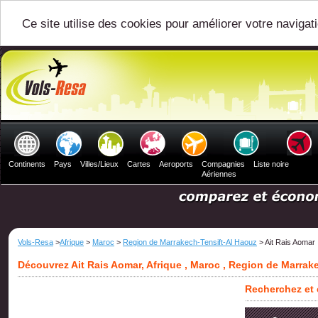
Ce site utilise des cookies pour améliorer votre navigat
Continents
Pays
Villes/Lieux
Cartes
Aeroports
Compagnies
Liste noire
Aériennes
Vols-Resa
>
Afrique
>
Maroc
>
Region de Marrakech-Tensift-Al Haouz
> Ait Rais Aomar
Découvrez Ait Rais Aomar, Afrique , Maroc , Region de Marrak
Recherchez et 