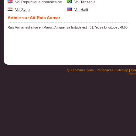
Vol Republique dominicaine
Vol Tanzania
Vol Syrie
Vol Haiti
Article sur Ait Rais Aomar
Rais Aomar est situé en Maroc, Afrique, sa latitude est : 31.7et sa longitude : -9.65.
Qui sommes nous
|
Partenaires
|
Sitemap
|
Con
Parte