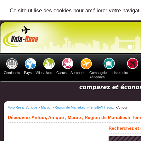
Ce site utilise des cookies pour améliorer votre navigat
Continents
Pays
Villes/Lieux
Cartes
Aeroports
Compagnies
Liste noire
Aériennes
Vols-Resa
>
Afrique
>
Maroc
>
Region de Marrakech-Tensift-Al Haouz
> Anfour
Découvrez Anfour, Afrique , Maroc , Region de Marrakech-Tens
Recherchez et 