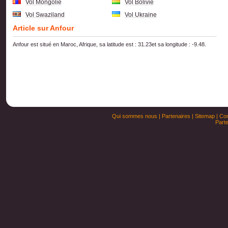
Vol Mongolie
Vol Bolivie
Vol Swaziland
Vol Ukraine
Article sur Anfour
Anfour est situé en Maroc, Afrique, sa latitude est : 31.23et sa longitude : -9.48.
Qui sommes nous
|
Partenaires
|
Sitemap
|
Con
Parte