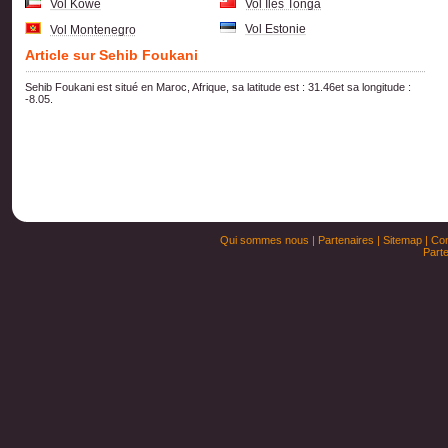
Vol Kowe
Vol Iles Tonga
Vol Estonie
Vol Montenegro
Article sur Sehib Foukani
Sehib Foukani est situé en Maroc, Afrique, sa latitude est : 31.46et sa longitude :
-8.05.
Qui sommes nous
|
Partenaires
|
Sitemap
|
Con
Parte