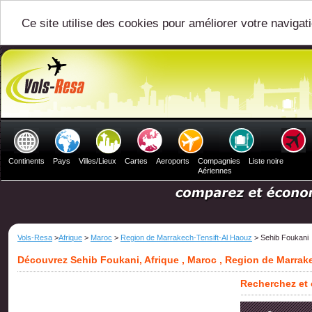
Ce site utilise des cookies pour améliorer votre navigat
Continents
Pays
Villes/Lieux
Cartes
Aeroports
Compagnies
Liste noire
Aériennes
Vols-Resa
>
Afrique
>
Maroc
>
Region de Marrakech-Tensift-Al Haouz
> Sehib Foukani
Découvrez Sehib Foukani, Afrique , Maroc , Region de Marrak
Recherchez et 