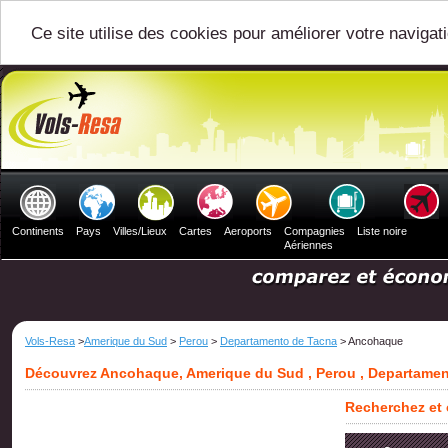
Ce site utilise des cookies pour améliorer votre navigat
Continents
Pays
Villes/Lieux
Cartes
Aeroports
Compagnies
Liste noire
Aériennes
Vols-Resa
>
Amerique du Sud
>
Perou
>
Departamento de Tacna
> Ancohaque
Découvrez Ancohaque, Amerique du Sud , Perou , Departame
Recherchez et 