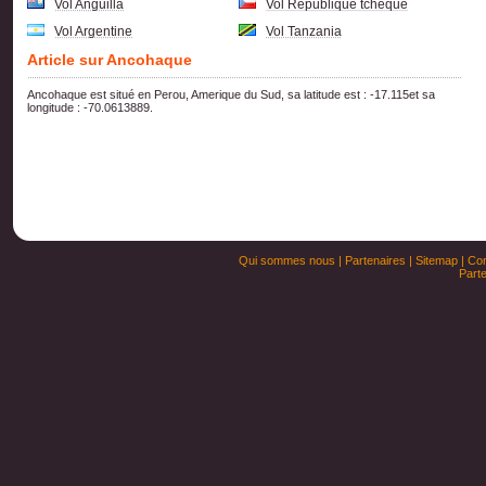
Vol Anguilla
Vol Republique tcheque
Vol Argentine
Vol Tanzania
Article sur Ancohaque
Ancohaque est situé en Perou, Amerique du Sud, sa latitude est : -17.115et sa
longitude : -70.0613889.
Qui sommes nous
|
Partenaires
|
Sitemap
|
Con
Parte