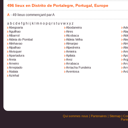
496 lieux en Distrito de Portalegre, Portugal, Europe
A
- 49 lieux commençant par A
a
b
c
d
e
f
g
h
i
j
k
l
m
n
o
p
q
r
s
t
u
v
w
x
y
z
Abegoaria
Abodaneira
Ad
Aguilhao
Aires
Ala
Albarrol
Alcobaca
Ald
Aldeia do Pombal
Aldeia Velha
Ale
Alinhavao
Almarjao
Alm
Alpalhao
Alpedreira
Alt
Alvisquer
Amieira
Ami
Apartadura
Apilata
Apo
Areia
Arez
Ar
Arneiro
Arrabaca
Arr
Arrepiado
Arriacha Fundeira
Arr
Atalaia
Aventosa
Avi
Azinhal
Qui sommes nous
|
Partenaires
|
Sitemap
|
Con
Parte