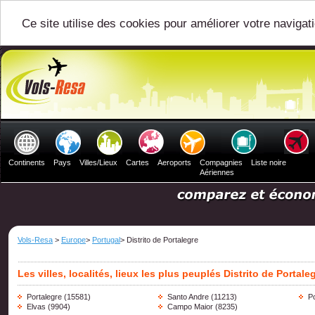
Ce site utilise des cookies pour améliorer votre navigat
Continents
Pays
Villes/Lieux
Cartes
Aeroports
Compagnies
Liste noire
Aériennes
Vols-Resa
>
Europe
>
Portugal
> Distrito de Portalegre
Les villes, localités, lieux les plus peuplés Distrito de Portale
Portalegre
(15581)
Santo Andre
(11213)
P
Elvas
(9904)
Campo Maior
(8235)