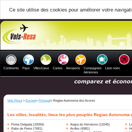
Ce site utilise des cookies pour améliorer votre navigat
Continents
Pays
Villes/Lieux
Cartes
Aeroports
Compagnies
Liste noire
Aériennes
Vols-Resa
>
Europe
>
Portugal
> Regiao Autonoma dos Acores
Les villes, localités, lieux les plus peuplés Regiao Autonoma
Ponta Delgada
(20056)
Angra do Heroismo
(12045)
L
Rabo de Peixe
(7681)
Arrifes
(6981)
H