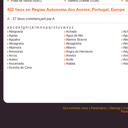
Praia da Vitoria
(6061)
Ribeira Grande
(5198)
V
422 lieux en Regiao Autonoma dos Acores, Portugal, Europe
A
- 37 lieux commençant par A
a
b
c
d
e
f
g
h
i
j
k
l
m
n
o
p
q
r
s
t
u
v
w
x
y
z
Abegoaria
Achada
Ach
Agriao
Agua de Alto
Agu
Agualva
Alamos Bravos
Al
Almagreira
Almagrinha
Alm
Altamora
Altares
Alt
Amoreiras
Angra do Heroismo
Ang
Arcos
Areeiro
Are
Arieiro
Arrife
Arr
Assamada
Atalaia
Ata
Azenha de Cima
Qui sommes nous
|
Partenaires
|
Sitemap
|
Con
Parte