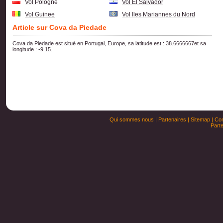
Vol Pologne
Vol El Salvador
Vol Guinee
Vol Iles Mariannes du Nord
Article sur Cova da Piedade
Cova da Piedade est situé en Portugal, Europe, sa latitude est : 38.6666667et sa
longitude : -9.15.
Qui sommes nous
|
Partenaires
|
Sitemap
|
Con
Parte