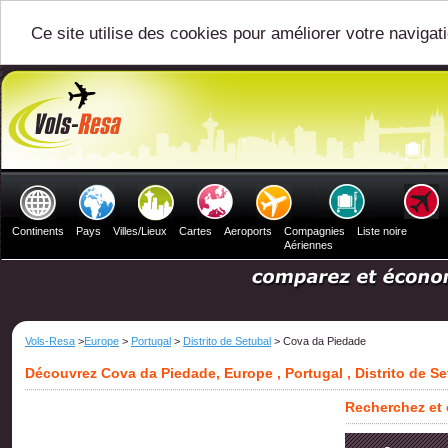
Ce site utilise des cookies pour améliorer votre navigat
Continents
Pays
Villes/Lieux
Cartes
Aeroports
Compagnies
Liste noire
Aériennes
Vols-Resa
>
Europe
>
Portugal
>
Distrito de Setubal
> Cova da Piedade
Découvrez Cova da Piedade, Europe , Portugal , Distrito de Se
Recherchez et 