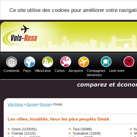
Ce site utilise des cookies pour améliorer votre navigat
Continents
Pays
Villes/Lieux
Cartes
Aeroports
Compagnies
Liste noire
Aériennes
Vols-Resa
>
Europe
>
Russie
> Omsk
Les villes, localités, lieux les plus peuplés Omsk
Omsk
(1129281)
Tara
(26986)
K
Cherlak
(12122)
Tyukalinsk
(11935)
M