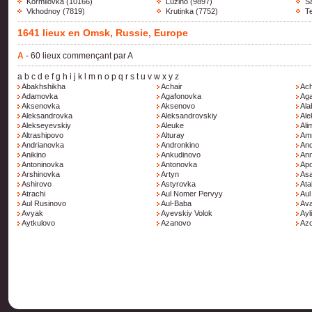
Kormilovka
(10166)
Luzino
(9897)
S
Vkhodnoy
(7819)
Krutinka
(7752)
Te
1641 lieux en Omsk, Russie, Europe
A
- 60 lieux commençant par A
a
b
c
d
e
f
g
h
i
j
k
l
m
n
o
p
q
r
s
t
u
v
w
x
y
z
Abakhshikha
Achair
Ach
Adamovka
Agafonovka
Ag
Aksenovka
Aksenovo
Ala
Aleksandrovka
Aleksandrovskiy
Al
Alekseyevskiy
Aleuke
Ali
Altrashipovo
Alturay
Am
Andrianovka
Andronkino
An
Anikino
Ankudinovo
An
Antoninovka
Antonovka
Apo
Arshinovka
Artyn
Asa
Ashirovo
Astyrovka
Ata
Atrachi
Aul Nomer Pervyy
Aul
Aul Rusinovo
Aul-Baba
Av
Avyak
Ayevskiy Volok
Ayl
Aytkulovo
Azanovo
Az