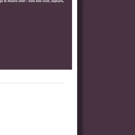
e le moins cher : vols low cost, séjours,