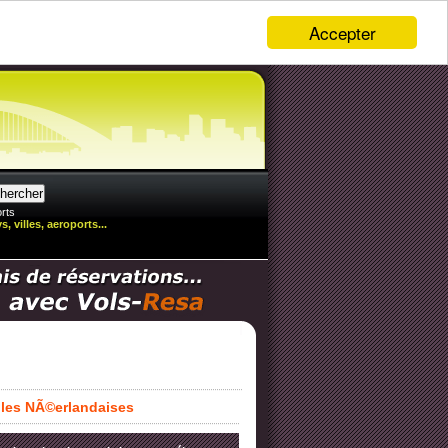
Accepter
rts
, villes, aeroports...
illes NÃ©erlandaises