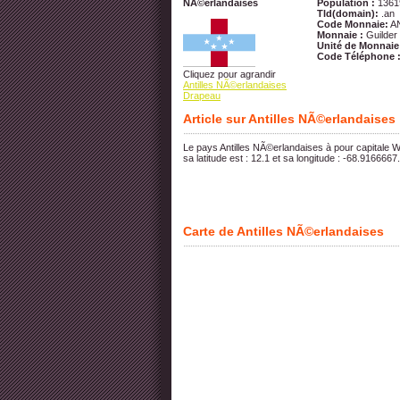
NÃ©erlandaises
Population :
1361
Tld(domain):
.an
Code Monnaie:
A
Monnaie :
Guilder
Unité de Monnaie
Code Téléphone 
Cliquez pour agrandir
Antilles NÃ©erlandaises
Drapeau
Article sur Antilles NÃ©erlandaises
Le pays Antilles NÃ©erlandaises à pour capitale W
sa latitude est : 12.1 et sa longitude : -68.9166667.
Carte de Antilles NÃ©erlandaises