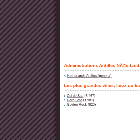
Administrations Antilles NÃ©erlan
Netherlands Antilles (general)
Les plus grandes villes, lieux ou l
Cul de Sac
(8,467)
Dorp Soto
(1,987)
Golden Rock
(823)