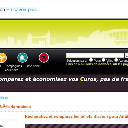
ion
En savoir plus
Selectionnez un
Pays
Villes
Aeropo
Plus de 6 millions de données sur les pays
s
Compagnies
Liste noire
Aériennes
daises
s NÃ©erlandaises
Recherchez et comparez les billets d'avion pour Ant
tad