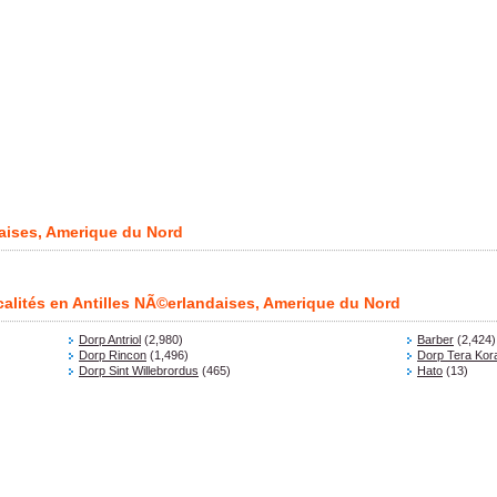
daises, Amerique du Nord
ocalités en Antilles NÃ©erlandaises, Amerique du Nord
Dorp Antriol
(2,980)
Barber
(2,424)
Dorp Rincon
(1,496)
Dorp Tera Kor
Dorp Sint Willebrordus
(465)
Hato
(13)