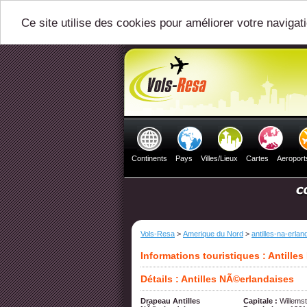
Ce site utilise des cookies pour améliorer votre navigat
Continents
Pays
Villes/Lieux
Cartes
Aeroport
Vols-Resa
>
Amerique du Nord
>
antilles-na-erlan
Informations touristiques : Antille
Détails : Antilles NÃ©erlandaises
Drapeau Antilles
Capitale :
Willems