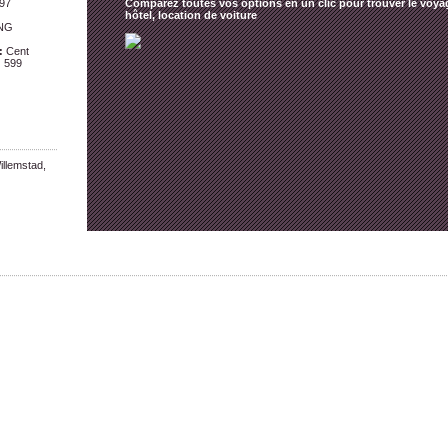
97
Comparez toutes vos options en un clic pour trouver le voyag
hôtel, location de voiture
NG
:
Cent
:
599
illemstad,