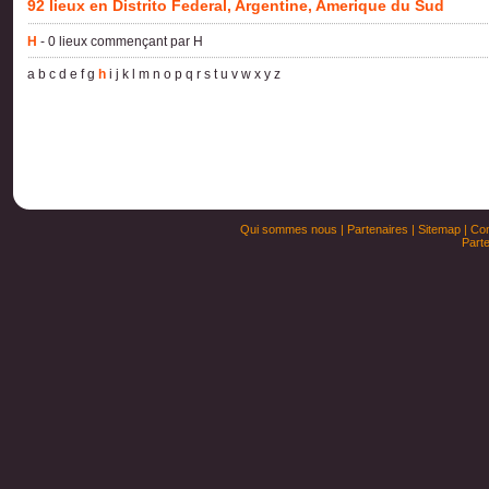
92 lieux en Distrito Federal, Argentine, Amerique du Sud
H
- 0 lieux commençant par H
a
b
c
d
e
f
g
h
i
j
k
l
m
n
o
p
q
r
s
t
u
v
w
x
y
z
Qui sommes nous
|
Partenaires
|
Sitemap
|
Con
Parte