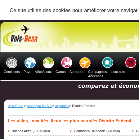
Ce site utilise des cookies pour améliorer votre navigat
Continents
Pays
Villes/Lieux
Cartes
Aeroports
Compagnies
Liste noire
Aériennes
Vols-Resa
>
Amerique du Sud
>
Argentine
> Distrito Federal
Les villes, localités, lieux les plus peuplés Distrito Federal
Buenos Aires
(13076300)
Comodoro Rivadavia
(140850)
Co