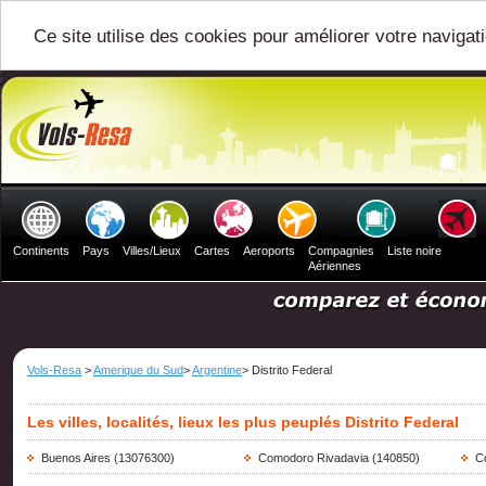
Ce site utilise des cookies pour améliorer votre navigat
Continents
Pays
Villes/Lieux
Cartes
Aeroports
Compagnies
Liste noire
Aériennes
Vols-Resa
>
Amerique du Sud
>
Argentine
> Distrito Federal
Les villes, localités, lieux les plus peuplés Distrito Federal
Buenos Aires
(13076300)
Comodoro Rivadavia
(140850)
Co