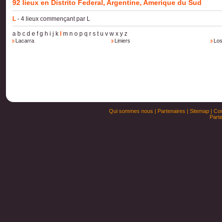
92 lieux en Distrito Federal, Argentine, Amerique du Sud
L
- 4 lieux commençant par L
a
b
c
d
e
f
g
h
i
j
k
l
m
n
o
p
q
r
s
t
u
v
w
x
y
z
Lacarra
Liniers
Los
Qui sommes nous
|
Partenaires
|
Sitemap
|
Con
Parte