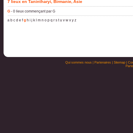
7 lieux en Tanintharyi, Birmanie, Asie
G
- 0 lieux commençant par G
a
b
c
d
e
f
g
h
i
j
k
l
m
n
o
p
q
r
s
t
u
v
w
x
y
z
Qui sommes nous
|
Partenaires
|
Sitemap
|
Con
Parte