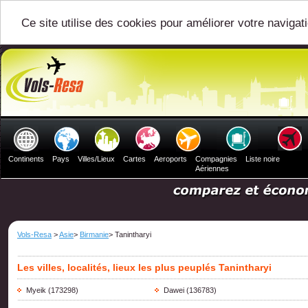
Ce site utilise des cookies pour améliorer votre navigat
Continents
Pays
Villes/Lieux
Cartes
Aeroports
Compagnies
Liste noire
Aériennes
Vols-Resa
>
Asie
>
Birmanie
> Tanintharyi
Les villes, localités, lieux les plus peuplés Tanintharyi
Myeik
(173298)
Dawei
(136783)