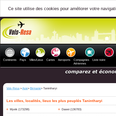
Ce site utilise des cookies pour améliorer votre navigat
Continents
Pays
Villes/Lieux
Cartes
Aeroports
Compagnies
Liste noire
Aériennes
Vols-Resa
>
Asie
>
Birmanie
> Tanintharyi
Les villes, localités, lieux les plus peuplés Tanintharyi
Myeik
(173298)
Dawei
(136783)