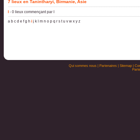
7 lieux en Tanintharyi, Birmanie, Asie
I
- 0 lieux commençant par I
a
b
c
d
e
f
g
h
i
j
k
l
m
n
o
p
q
r
s
t
u
v
w
x
y
z
Qui sommes nous
|
Partenaires
|
Sitemap
|
Con
Parte