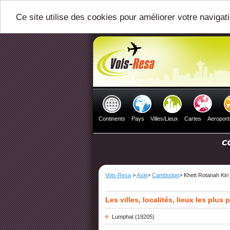
Ce site utilise des cookies pour améliorer votre navigat
Continents
Pays
Villes/Lieux
Cartes
Aeroport
Vols-Resa
>
Asie
>
Cambodge
> Khett Rotanah Kiri
Les villes, localités, lieux les plus
Lumphat
(19205)