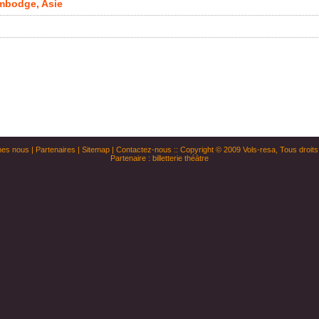
ambodge, Asie
es nous
|
Partenaires
|
Sitemap
|
Contactez-nous
:: Copyright © 2009
Vols-resa
, Tous droit
Partenaire :
billetterie théàtre