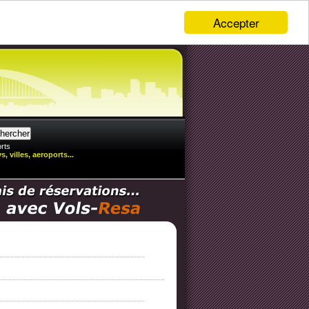
Accepter
rts
, villes, aeroports...