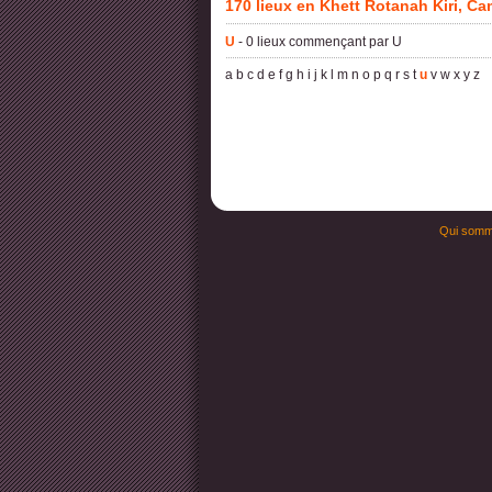
170 lieux en Khett Rotanah Kiri, C
U
- 0 lieux commençant par U
a
b
c
d
e
f
g
h
i
j
k
l
m
n
o
p
q
r
s
t
u
v
w
x
y
z
Qui somm