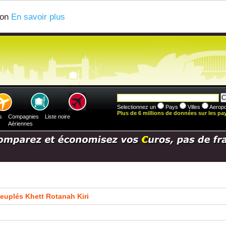
ion
En savoir plus
Selectionnez un
Pays
Villes
Aeropo
Plus de 6 millions de données sur les pays
s
Compagnies
Liste noire
Aériennes
 peuplés Khett Rotanah Kiri