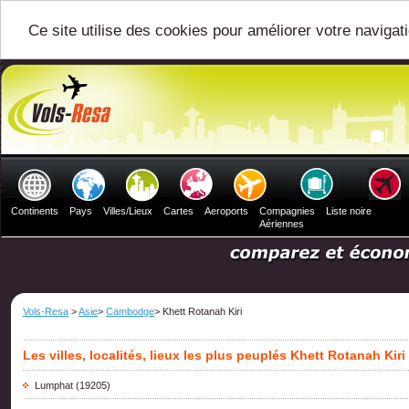
Ce site utilise des cookies pour améliorer votre navigat
Continents
Pays
Villes/Lieux
Cartes
Aeroports
Compagnies
Liste noire
Aériennes
Vols-Resa
>
Asie
>
Cambodge
> Khett Rotanah Kiri
Les villes, localités, lieux les plus peuplés Khett Rotanah Kiri
Lumphat
(19205)