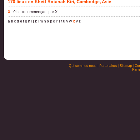
170 lieux en Khett Rotanah Kiri, Cambodge, Asie
X
- 0 lieux commençant par X
a
b
c
d
e
f
g
h
i
j
k
l
m
n
o
p
q
r
s
t
u
v
w
x
y
z
Qui sommes nous
|
Partenaires
|
Sitemap
|
Con
Parte