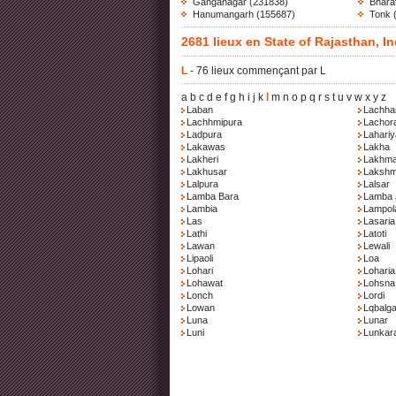
Ganganagar
(231838)
Bhara
Hanumangarh
(155687)
Tonk
2681 lieux en State of Rajasthan, In
L
- 76 lieux commençant par L
a
b
c
d
e
f
g
h
i
j
k
l
m
n
o
p
q
r
s
t
u
v
w
x
y
z
Laban
Lachha
Lachhmipura
Lachor
Ladpura
Lahariy
Lakawas
Lakha
Lakheri
Lakhm
Lakhusar
Lakshm
Lalpura
Lalsar
Lamba Bara
Lamba 
Lambia
Lampol
Las
Lasaria
Lathi
Latoti
Lawan
Lewali
Lipaoli
Loa
Lohari
Loharia
Lohawat
Lohsna
Lonch
Lordi
Lowan
Lqbalga
Luna
Lunar
Luni
Lunkar