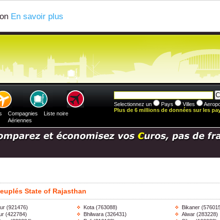
ion
En savoir plus
Selectionnez un
Pays
Villes
Aeropo
Plus de 6 millions de données sur les pays
s
Compagnies
Liste noire
Aériennes
 peuplés State of Rajasthan
ur
(921476)
Kota
(763088)
Bikaner
(57601
ur
(422784)
Bhilwara
(326431)
Alwar
(283228)