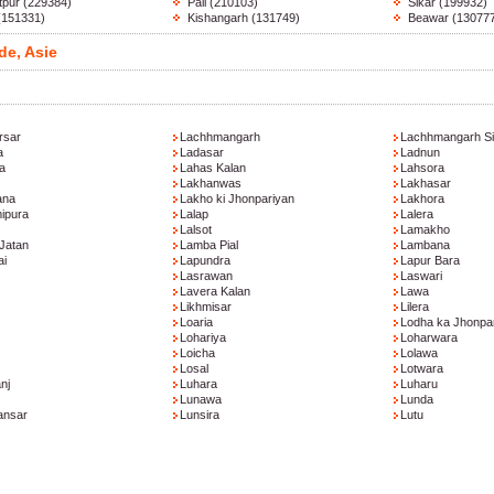
tpur
(229384)
Pali
(210103)
Sikar
(199932)
(151331)
Kishangarh
(131749)
Beawar
(13077
de, Asie
rsar
Lachhmangarh
Lachhmangarh Si
a
Ladasar
Ladnun
a
Lahas Kalan
Lahsora
Lakhanwas
Lakhasar
ana
Lakho ki Jhonpariyan
Lakhora
ipura
Lalap
Lalera
Lalsot
Lamakho
Jatan
Lamba Pial
Lambana
ai
Lapundra
Lapur Bara
Lasrawan
Laswari
Lavera Kalan
Lawa
Likhmisar
Lilera
Loaria
Lodha ka Jhonpa
Lohariya
Loharwara
Loicha
Lolawa
Losal
Lotwara
nj
Luhara
Luharu
Lunawa
Lunda
ansar
Lunsira
Lutu