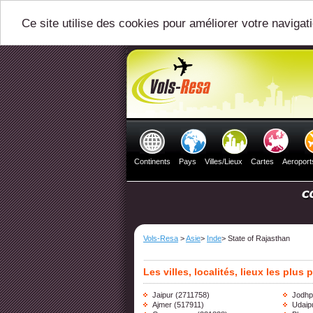
Ce site utilise des cookies pour améliorer votre navigat
Continents
Pays
Villes/Lieux
Cartes
Aeroport
Vols-Resa
>
Asie
>
Inde
> State of Rajasthan
Les villes, localités, lieux les plus
Jaipur
(2711758)
Jodhp
Ajmer
(517911)
Udaip