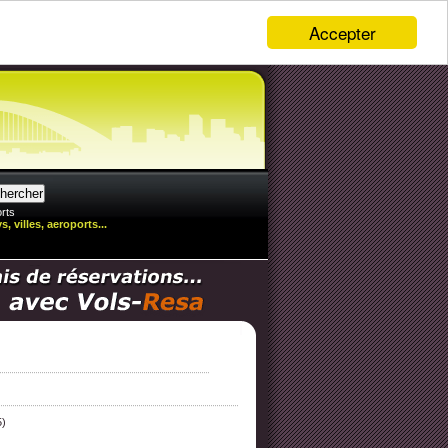
Accepter
rts
, villes, aeroports...
5)