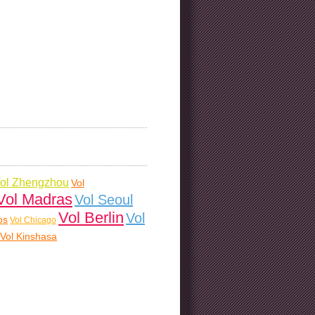
ol Zhengzhou
Vol
Vol Madras
Vol Seoul
Vol Berlin
Vol
os
Vol Chicago
Vol Kinshasa