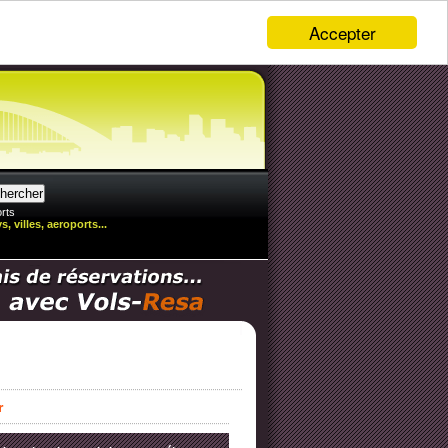
Accepter
rts
, villes, aeroports...
r