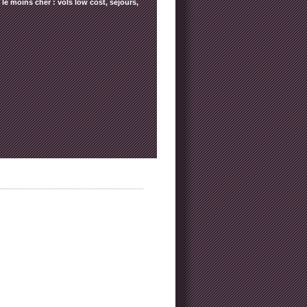
le moins cher : vols low cost, séjours,