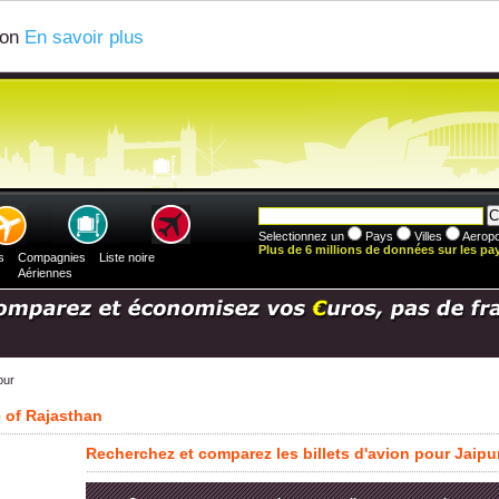
ion
En savoir plus
Selectionnez un
Pays
Villes
Aeropo
Plus de 6 millions de données sur les pays
s
Compagnies
Liste noire
Aériennes
pur
e of Rajasthan
Recherchez et comparez les billets d'avion pour Jaipu