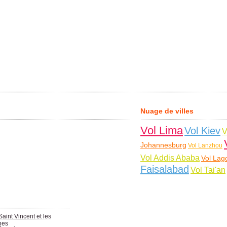
Nuage de villes
Vol Lima
Vol Kiev
V
Johannesburg
Vol Lanzhou
Vol Addis Ababa
Vol Lag
Faisalabad
Vol Tai'an
Saint Vincent et les
nes