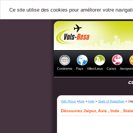
Ce site utilise des cookies pour améliorer votre navigat
Continents
Pays
Villes/Lieux
Cartes
Aeroport
Vols-Resa
>
Asie
>
Inde
>
State of Rajasthan
> Jai
Découvrez Jaipur, Asie , Inde , Stat