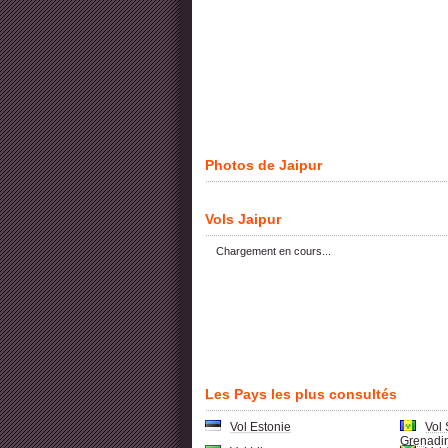
Photos de Jaipur
Vols Jaipur
Chargement en cours...
Les Pays les plus consultés
Vol Estonie
Vol 
Grenadi