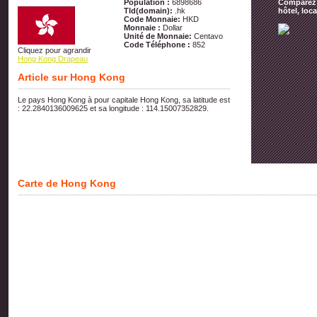
Population :
6898686
Comparez t
Tld(domain):
.hk
hôtel, loc
Code Monnaie:
HKD
Monnaie :
Dollar
Unité de Monnaie:
Centavo
Code Téléphone :
852
Cliquez pour agrandir
Hong Kong Drapeau
Article sur Hong Kong
Le pays Hong Kong à pour capitale Hong Kong, sa latitude est
: 22.2840136009625 et sa longitude : 114.15007352829.
Carte de Hong Kong