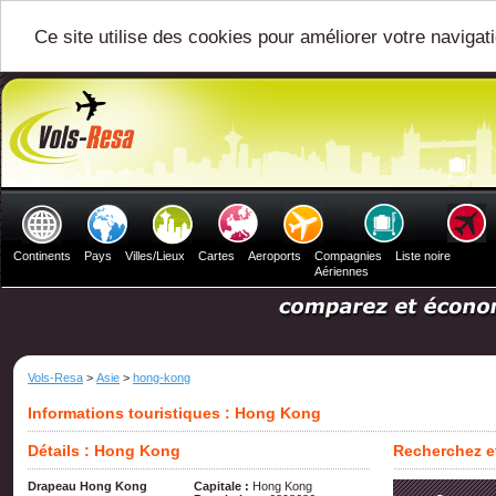
Ce site utilise des cookies pour améliorer votre navigat
Continents
Pays
Villes/Lieux
Cartes
Aeroports
Compagnies
Liste noire
Aériennes
Vols-Resa
>
Asie
>
hong-kong
Informations touristiques : Hong Kong
Détails : Hong Kong
Recherchez e
Drapeau Hong Kong
Capitale :
Hong Kong