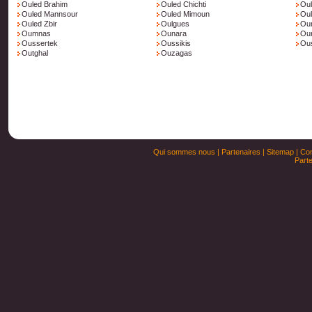
Ouled Brahim
Ouled Chichti
Oul
Ouled Mannsour
Ouled Mimoun
Ou
Ouled Zbir
Oulgues
Oum
Oumnas
Ounara
Ou
Oussertek
Oussikis
Ou
Outghal
Ouzagas
Qui sommes nous
|
Partenaires
|
Sitemap
|
Con
Parte