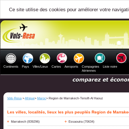
Ce site utilise des cookies pour améliorer votre navigat
Continents
Pays
Villes/Lieux
Cartes
Aeroports
Compagnies
Liste noire
Aériennes
Vols-Resa
>
Afrique
>
Maroc
> Region de Marrakech-Tensift-Al Haouz
Les villes, localités, lieux les plus peuplés Region de Marrak
Marrakech
(839296)
Essaouira
(70634)