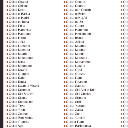
Oulad Chaoui
Oulad Chekat
Oul
Oulad Chitoui
Oulad Dechra
Oul
Oulad Driss
Oulad ech Cheikh
Oul
Oulad el Barkla
Oulad el Bribri
Oul
Oulad el Hadri
Oulad el Haj Ali
Oul
Oulad et Telha
Oulad ez Zir
Oul
Oulad Friha
Oulad Guern
Oul
Oulad Hammida
Oulad Hammou
Ou
Oulad Hassoun
Oulad Hmiddouch
Ou
Oulad Ikkou
Oulad Imloul
Oul
Oulad Jellal
Oulad Jelloul
Oul
Oulad Lahsene
Oulad Maamar
Oul
Oulad Mansour
Oulad Masbah
Ou
Oulad Mbark
Oulad Mehdi
Oul
Oulad Messaoud
Oulad Messour
Ou
Oulad Mirra
Oulad Mohammed
Ou
Oulad Moumene
Oulad Nasser
Oul
Oulad Nsafer
Oulad Oguil
Ou
Oulad Ouggad
Oulad Ounzar
Oul
Oulad Raho
Oulad Rami
Ou
Oulad Rguia
Oulad Rhanem
Oul
Oulad Salah el Mhazil
Oulad Saoula
Ou
Oulad Selmoun
Oulad Sidi Abd el Krim
Oul
Oulad Sidi Brahim
Oulad Sidi Cheikh
Oul
Oulad Slama
Oulad Slimane
Oul
Oulad Snoussine
Oulad Srhir
Oul
Oulad Trya
Oulad Yakoub
Oul
Oulad Youb
Oulad Zaida
Oul
Oulad Zednes
Oulad Zekri
Oul
Oulad-Ben-Aicha
Oulad-Cheikh
Oul
Oulad-Ramitia
Ould er Ram
Oul
Ouled Ajjou
Ouled Barbouchia
Oul