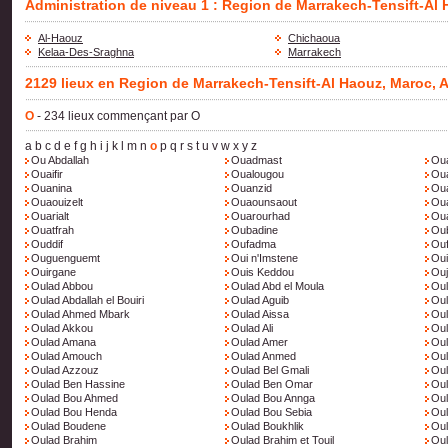
Administration de niveau 1 : Region de Marrakech-Tensift-Al
Al-Haouz
Chichaoua
Kelaa-Des-Sraghna
Marrakech
2129 lieux en Region de Marrakech-Tensift-Al Haouz, Maroc, A
O
- 234 lieux commençant par O
a
b
c
d
e
f
g
h
i
j
k
l
m
n
o
p
q
r
s
t
u
v
w
x
y
z
Ou Abdallah
Ouadmast
Oua
Ouaifir
Oualougou
Ou
Ouanina
Ouanzid
Ou
Ouaouizelt
Ouaounsaout
Ou
Ouarialt
Ouarourhad
Ou
Ouatfrah
Oubadine
Oub
Ouddif
Oufadma
Ouf
Ouguenguemt
Oui n'Imstene
Oui
Ouirgane
Ouis Keddou
Ouj
Oulad Abbou
Oulad Abd el Moula
Oul
Oulad Abdallah el Bouiri
Oulad Aguib
Ou
Oulad Ahmed Mbark
Oulad Aissa
Oul
Oulad Akkou
Oulad Ali
Oul
Oulad Amana
Oulad Amer
Ou
Oulad Amouch
Oulad Anmed
Oul
Oulad Azzouz
Oulad Bel Gmali
Oul
Oulad Ben Hassine
Oulad Ben Omar
Oul
Oulad Bou Ahmed
Oulad Bou Annga
Oul
Oulad Bou Henda
Oulad Bou Sebia
Oul
Oulad Boudene
Oulad Boukhlik
Oul
Oulad Brahim
Oulad Brahim et Touil
Oul