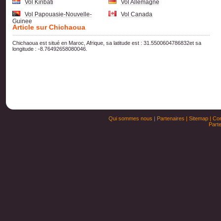
Vol Kiribati
Vol Allemagne
Vol Papouasie-Nouvelle-
Vol Canada
Guinee
Article sur Chichaoua
Chichaoua est situé en Maroc, Afrique, sa latitude est : 31.5500604786832et sa
longitude : -8.76492658080046.
Qui sommes nous
|
Partenaires
|
Sitemap
|
Con
Parte