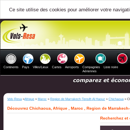
Ce site utilise des cookies pour améliorer votre navigat
Continents
Pays
Villes/Lieux
Cartes
Aeroports
Compagnies
Liste noire
Aériennes
Vols-Resa
>
Afrique
>
Maroc
>
Region de Marrakech-Tensift-Al Haouz
>
Chichaoua
> C
Découvrez Chichaoua, Afrique , Maroc , Region de Marrakech
Recherchez et 