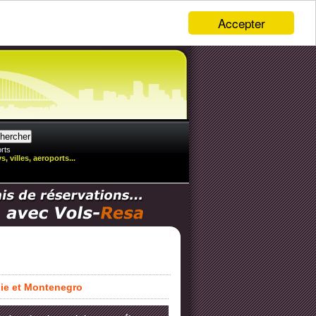
Accepter
rts
, villes, aeroports...
bie et Montenegro