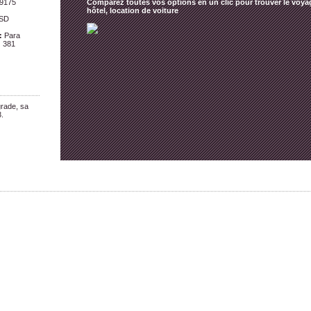
9175
Comparez toutes vos options en un clic pour trouver le voyag
hôtel, location de voiture
SD
:
Para
:
381
grade, sa
3.