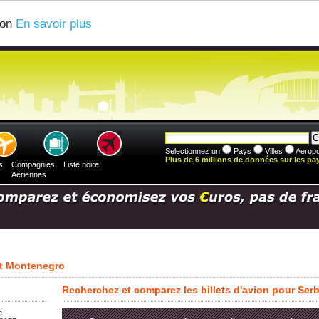
ion
En savoir plus
Selectionnez un
Pays
Villes
Aeropo
Plus de 6 millions de données sur les pays
s
Compagnies
Liste noire
Aériennes
 et Montenegro
Recherchez et comparez les billets d'avion pour Ser
e