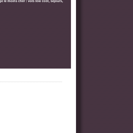
e le moins cher : vols low cost, séjours,