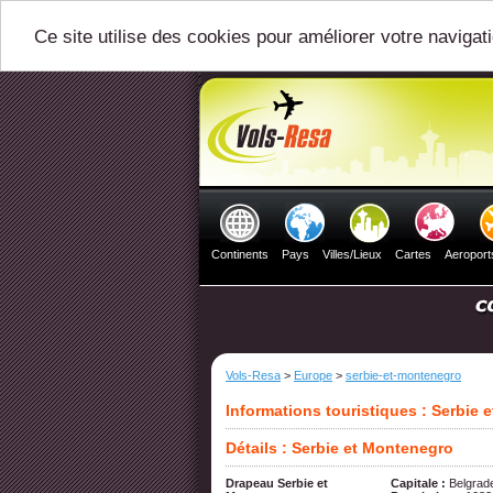
Ce site utilise des cookies pour améliorer votre navigat
Continents
Pays
Villes/Lieux
Cartes
Aeroport
Vols-Resa
>
Europe
>
serbie-et-montenegro
Informations touristiques : Serbie
Détails : Serbie et Montenegro
Drapeau Serbie et
Capitale :
Belgrad