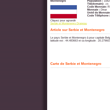
Montenegro
Population :
1082
Tld(domain):
.cs
Code Monnaie:
R
Monnaie :
Dinar
Unité de Monnaie
Code Téléphone 
Cliquez pour agrandir
Serbie et Montenegro Drapeau
Article sur Serbie et Montenegro
Le pays Serbie et Montenegro à pour capitale Bel
latitude est : 44.483663 et sa longitude : 20.27960
Carte de Serbie et Montenegro