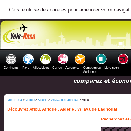
Ce site utilise des cookies pour améliorer votre navigat
Continents
Pays
Villes/Lieux
Cartes
Aeroports
Compagnies
Liste noire
Aériennes
Vols-Resa
>
Afrique
>
Algerie
>
Wilaya de Laghouat
> Aflou
Découvrez Aflou, Afrique , Algerie , Wilaya de Laghouat
Recherchez et 