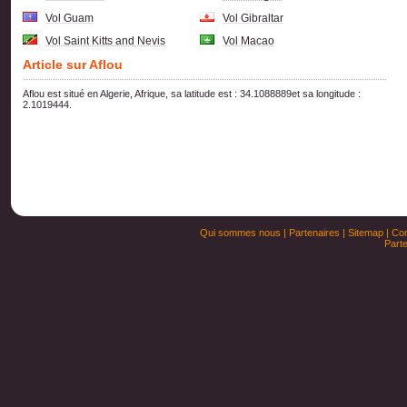
Vol Guam
Vol Gibraltar
Vol Saint Kitts and Nevis
Vol Macao
Article sur Aflou
Aflou est situé en Algerie, Afrique, sa latitude est : 34.1088889et sa longitude :
2.1019444.
Qui sommes nous
|
Partenaires
|
Sitemap
|
Con
Parte