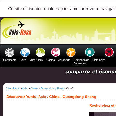
Ce site utilise des cookies pour améliorer votre navigat
Continents
Pays
Villes/Lieux
Cartes
Aeroports
Compagnies
Liste noire
Aériennes
Vols-Resa
>
Asie
>
Chine
>
Guangdong Sheng
> Yunfu
Découvrez Yunfu, Asie , Chine , Guangdong Sheng
Recherchez et 