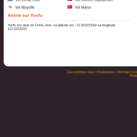
Vol Mayotte
Vol Maroc
Article sur Yunfu
Yunfu est situé en Chine, Asie, sa latitude est : 22.9333333et sa longitude :
112.0333333.
Qui sommes nous
|
Partenaires
|
Sitemap
|
Con
Parte