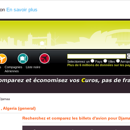
ion
En savoir plus
Selectionnez un
Pays
Villes
Aeropo
Plus de 6 millions de données sur les pays
s
Compagnies
Liste noire
Aériennes
Djamaa
, Algeria (general)
Recherchez et comparez les billets d'avion pour Djam