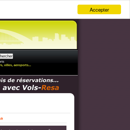
Accepter
rts
, villes, aeroports...
aa