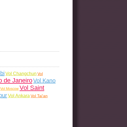
bi
Vol Changchun
Vol
o de Janeiro
Vol Kano
Vol Saint
Vol Moscow
pur
Vol Ankara
Vol Tai'an