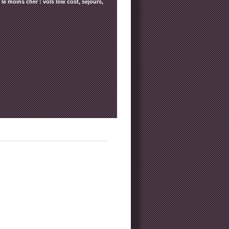
le moins cher : vols low cost, séjours,