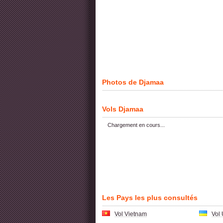
Photos de Djamaa
Vols Djamaa
Chargement en cours...
Les Pays les plus consultés
Vol Vietnam
Vol 