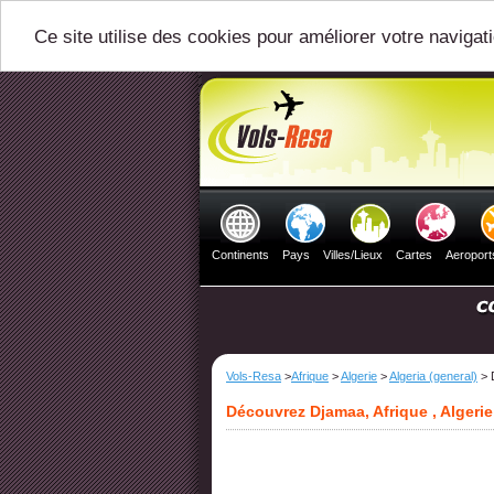
Ce site utilise des cookies pour améliorer votre navigat
Continents
Pays
Villes/Lieux
Cartes
Aeroport
Vols-Resa
>
Afrique
>
Algerie
>
Algeria (general)
> 
Découvrez Djamaa, Afrique , Algerie 