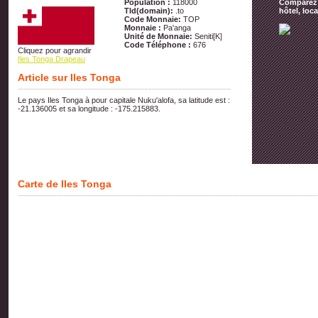
Population :
118000
Comparez t
Tld(domain):
.to
hôtel, loc
Code Monnaie:
TOP
Monnaie :
Pa'anga
Unité de Monnaie:
Seniti[K]
Code Téléphone :
676
Cliquez pour agrandir
Iles Tonga Drapeau
Article sur Iles Tonga
Le pays Iles Tonga à pour capitale Nuku'alofa, sa latitude est :
-21.136005 et sa longitude : -175.215883.
Carte de Iles Tonga