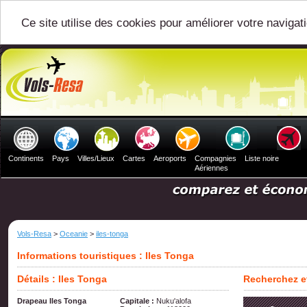
Ce site utilise des cookies pour améliorer votre navigat
Continents
Pays
Villes/Lieux
Cartes
Aeroports
Compagnies
Liste noire
Aériennes
Vols-Resa
>
Oceanie
>
iles-tonga
Informations touristiques : Iles Tonga
Détails : Iles Tonga
Recherchez et
Drapeau Iles Tonga
Capitale :
Nuku'alofa