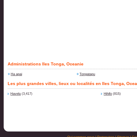
Administrations Iles Tonga, Oceanie
Ha apai
Tongatapu
Les plus grandes villes, lieux ou localités en Iles Tonga, Oce
Havelu
(3,417)
Hihifo
(815)