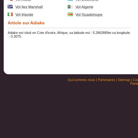
Vol Iles Marshall
Vol Algerie
Vol Irlande
Vol Guadeloupe
Article sur Adiake
Adiake est situé en Cote d'ivoire, Afrique, sa latitude est : 5.2863889et sa longitude
: -3.3075.
Qui sommes nous
|
Partenaires
|
Sitemap
|
Con
Parte