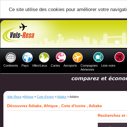
Ce site utilise des cookies pour améliorer votre navigat
Continents
Pays
Villes/Lieux
Cartes
Aeroports
Compagnies
Liste noire
Aériennes
Vols-Resa
>
Afrique
>
Cote d'ivoire
>
Adiake
> Adiake
Découvrez Adiake, Afrique , Cote d'ivoire , Adiake
Recherchez et 